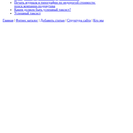
Печать журнала в типографии по недорогой стоимости:
поиск компании-подрядчика
Каким должен быть успешный таксист?
Успешный таксист
Главная
|
Фитнес каталог
|
Добавить статью
|
Структура сайта
|
Кто мы