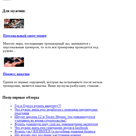
Для
мужчин:
Персональный спорт тренер
Многие люди, посещающие тренажерный зал, занимаются с
персональным тренером, то есть вся тренировка проводится под
руково...
Процесс накачки
Одним из первых ощущений, которые вы испытываете после начала
тренировки, является накачка. Ваши мускулы разбухают, становя...
Популярные
обзоры
Где в Одессе купить квартиру?!
Что нужно знать про заработок с помощью партнерских
программ
Шпунт ларсена 12 м Vector Shpunt: что рекомендуется
учитывать во время строительства?
Купить доменную зону com.ua: рекомендации экспертов
Что нужно знать про генерацию лидов в facebook
Купить уза (ЛОГИНТЕХ) и подобные решения бизнеса
Що відомо про рослинне харчування новини