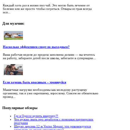
Каждый хоть раз в жизни пил чай. Это могло быть лечение от
болезни или же просто чтобы согреться. Отвары из трав всегда
исп...
Для
мужчин:
Насколько эффективен спорт по выходным?
Ваша рабочая неделя до предела заполнена делами — вы мчитесь
на работу, забираете детей после школы, забегаете в супермарке...
Если хочешь быть красивым – тренируйся
Мышечные нагрузки необходимы как молодому растущему
организму, так и уже окрепшему, взрослому. Совсем не обязательно
провод...
Популярные
обзоры
Где в Одессе купить квартиру?!
Что нужно знать про заработок с помощью партнерских
программ
Шпунт ларсена 12 м Vector Shpunt: что рекомендуется
учитывать во время строительства?