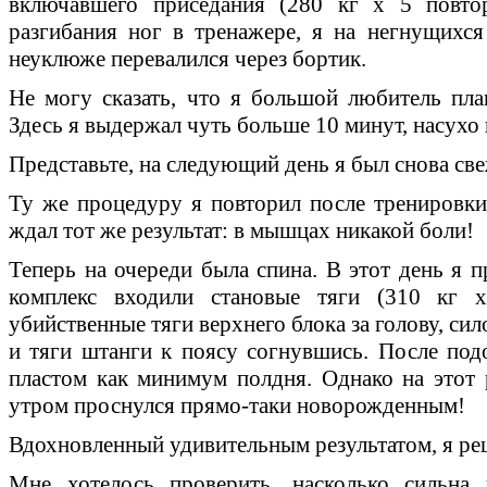
включавшего приседания (280 кг х 5 повтор
разгибания ног в тренажере, я на негнущихся
неуклюже перевалился через бортик.
Не могу сказать, что я большой любитель плав
Здесь я выдержал чуть больше 10 минут, насухо
Представьте, на следующий день я был снова св
Ту же процедуру я повторил после тренировки 
ждал тот же результат: в мышцах никакой боли!
Теперь на очереди была спина. В этот день я 
комплекс входили становые тяги (310 кг х
убийственные тяги верхнего блока за голову, си
и тяги штанги к поясу согнувшись. После по
пластом как минимум полдня. Однако на этот 
утром проснулся прямо-таки новорожденным!
Вдохновленный удивительным результатом, я реш
Мне хотелось проверить, насколько сильна 