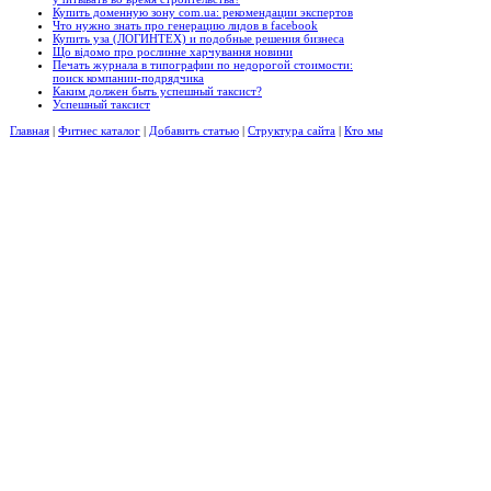
Купить доменную зону com.ua: рекомендации экспертов
Что нужно знать про генерацию лидов в facebook
Купить уза (ЛОГИНТЕХ) и подобные решения бизнеса
Що відомо про рослинне харчування новини
Печать журнала в типографии по недорогой стоимости:
поиск компании-подрядчика
Каким должен быть успешный таксист?
Успешный таксист
Главная
|
Фитнес каталог
|
Добавить статью
|
Структура сайта
|
Кто мы