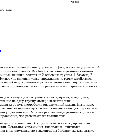
удово...
го зала
а
сят от того, какие именно упражнения (видео фитнес упражнений
ности их выполнения. Все без исключения упражнения комплекс
енных женщин, делятся на 2 основные группы: 1-базовые, 2-
фитнес упражнения, такие упражнения, которые задействуют
жнений подразумевает серьезное физическое напряжение всего
ставляют основную часть программы силового тренинга, а также
я для женщин для похудения живота, пресса, ягодиц, ног,
дственно на одну группу мышц и являются лишь
 самым хорошую проработку определенной мышцы (например,
ольшинства начинающих, является желание сконцентрироваться
ыми упражнениями. Хотя как раз базовые упражнения должны
пражнения, что развивают все мышцы тела.
риседания со штангой. Эта тройка классических упражнений
ями. Остальные упражнения, как правило, считаются
я и изолирующие, но с акцентом на базовые. скачать фитнес