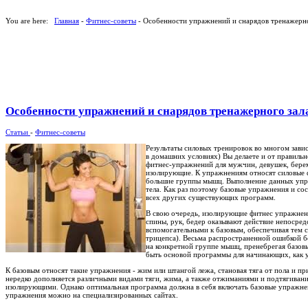
You are here:
Главная
-
Фитнес-советы
- Особенности упражнений и снарядов тренажерно
Особенности упражнений и снарядов тренажерного зал
Статьи
-
Фитнес-советы
Результаты силовых тренировок во многом зави
в домашних условиях) Вы делаете и от правиль
фитнес-упражнений для мужчин, девушек, берем
изолирующие. К упражнениям относят силовые 
большие группы мышц. Выполнение данных упра
тела. Как раз поэтому базовые упражнения и со
всех других существующих программ.
В свою очередь, изолирующие фитнес упражнени
спины, рук, бедер оказывают действие непосре
вспомогательными к базовым, обеспечивая тем
трицепса). Весьма распространенной ошибкой б
на конкретной группе мышц, пренебрегая базов
быть основой программы для начинающих, как у
К базовым относят такие упражнения - жим или штангой лежа, становая тяга от пола и п
нередко дополняется различными видами тяги, жима, а также отжиманиями и подтягивани
изолирующими. Однако оптимальная программа должна в себя включать базовые упражнени
упражнения можно на специализированных сайтах.