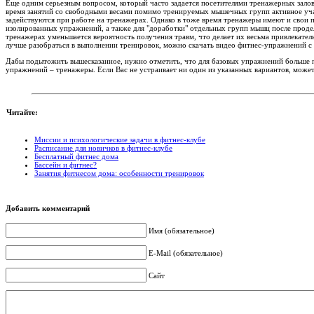
Еще одним серьезным вопросом, который часто задается посетителями тренажерных залов
время занятий со свободными весами помимо тренируемых мышечных групп активное уч
задействуются при работе на тренажерах. Однако в тоже время тренажеры имеют и свои
изолированных упражнений, а также для "доработки" отдельных групп мышц после проде
тренажерах уменьшается вероятность получения травм, что делает их весьма привлекате
лучше разобраться в выполнении тренировок, можно скачать видео фитнес-упражнений с
Дабы подытожить вышесказанное, нужно отметить, что для базовых упражнений больше 
упражнений – тренажеры. Если Вас не устраивает ни один из указанных вариантов, може
Читайте:
Миссии и психологические задачи в фитнес-клубе
Расписание для новичков в фитнес-клубе
Бесплатный фитнес дома
Бассейн и фитнес?
Занятия фитнесом дома: особенности тренировок
Добавить комментарий
Имя (обязательное)
E-Mail (обязательное)
Сайт