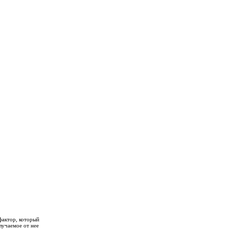
фактор, который
лучаемое от нее