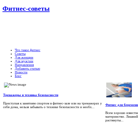
Фитнес-советы
Что такое фитнес
Советы
Для женщин
Для мужчин
Направления
Добавить статью
Новости
Блог
Тренажеры и техника безопасности
Приступая к занятиям спортом в фитнес-зале или на тренажерах у
Фитнес для береме
себя дома, нельзя забывать о технике безопасности и необх...
Всем хорошо известн
материнство. Лишний
растянуты...