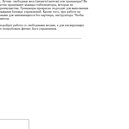
. Лучше: свободные веса (штанги/гантели) или тренажеры? Во
астие принимают мышцы-стабилизаторы, которые не
 преимущества. Тренажеры прекрасно подходят для выполнения
лывания базовых упражнений. Кроме того, при работе на
льными для занимающихся без партнера, инструктора. Чтобы
 мячом.
подойдет работа со свободными весами, а для изолирующих
те попробовать фитнес йога упражнения.