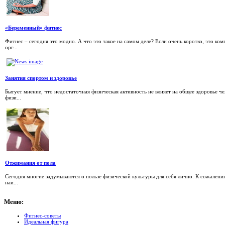
«Беременный» фитнес
Фитнес – сегодня это модно. А что это такое на самом деле? Если очень коротко, это к
орг...
Занятия спортом и здоровье
Бытует мнение, что недостаточная физическая активность не влияет на общее здоровье ч
физи...
Отжимания от пола
Сегодня многие задумываются о пользе физической культуры для себя лично. К сожалени
наи...
Меню:
Фитнес-советы
Идеальная фигура