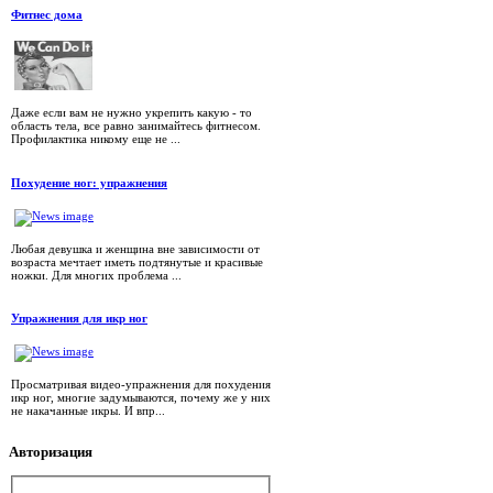
Фитнес дома
Даже если вам не нужно укрепить какую - то
область тела, все равно занимайтесь фитнесом.
Профилактика никому еще не ...
Похудение ног: упражнения
Любая девушка и женщина вне зависимости от
возраста мечтает иметь подтянутые и красивые
ножки. Для многих проблема ...
Упражнения для икр ног
Просматривая видео-упражнения для похудения
икр ног, многие задумываются, почему же у них
не накачанные икры. И впр...
Авторизация