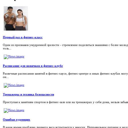
Первый раз в фитнес-класс
Один из признаков умудренной зрелости - стремление поделиться знаниями с более молод
толь...
Расписание для новичков в фитнес-клубе
Различные расписания занятий в фитнес-хаусе, фитнес-центре и иных фитнес-клубах могу
он...
Тренажеры и техника безопасности
Приступая к занятиям спортом в фитнес-зале или на тренажерах у себя дома, нельзя забы
Ошибки худеющих
В наше время проблема лишнего веса встречается у многих. Неправильное питание и нед