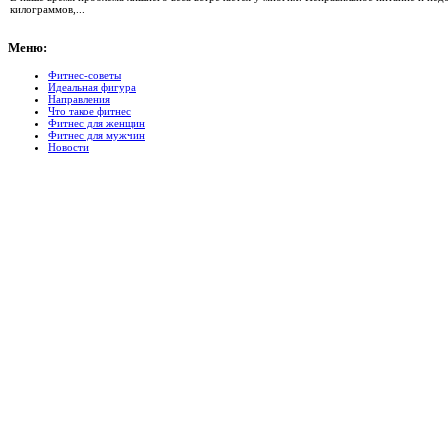
килограммов,...
Меню:
Фитнес-советы
Идеальная фигура
Направления
Что такое фитнес
Фитнес для женщин
Фитнес для мужчин
Новости