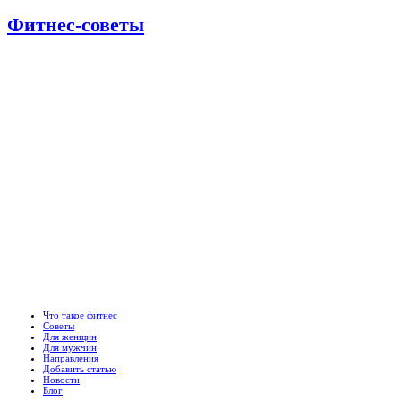
Фитнес-советы
Что такое фитнес
Советы
Для женщин
Для мужчин
Направления
Добавить статью
Новости
Блог