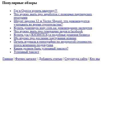
Популярные
обзоры
Где в Одессе купить квартиру?!
Что нужно знать про заработок с помощью партнерских
программ
Шпунт ларсена 12 м Vector Shpunt: что рекомендуется
учитывать во время строительства?
Купить доменную зону com.ua: рекомендации экспертов
Что нужно знать про генерацию лидов в facebook
Купить уза (ЛОГИНТЕХ) и подобные решения бизнеса
Що відомо про рослинне харчування новини
Печать журнала в типографии по недорогой стоимости:
поиск компании-подрядчика
Каким должен быть успешный таксист?
Успешный таксист
Главная
|
Фитнес каталог
|
Добавить статью
|
Структура сайта
|
Кто мы