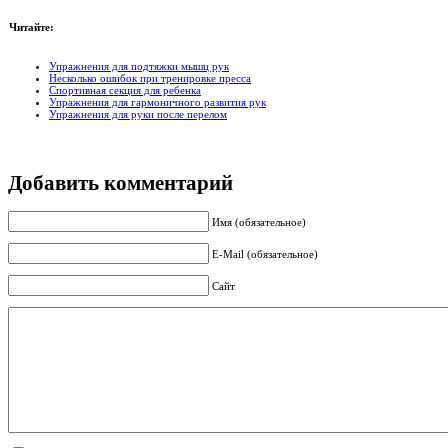
Читайте:
Упражнения для подтяжки мышц рук
Несколько ошибок при тренировке пресса
Спортивная секция для ребенка
Упражнения для гармоничного развития рук
Упражнения для руки после перелом
Добавить комментарий
Имя (обязательное)
E-Mail (обязательное)
Сайт