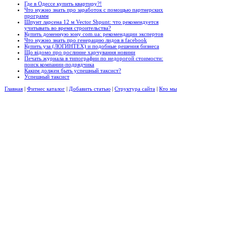
Где в Одессе купить квартиру?!
Что нужно знать про заработок с помощью партнерских
программ
Шпунт ларсена 12 м Vector Shpunt: что рекомендуется
учитывать во время строительства?
Купить доменную зону com.ua: рекомендации экспертов
Что нужно знать про генерацию лидов в facebook
Купить уза (ЛОГИНТЕХ) и подобные решения бизнеса
Що відомо про рослинне харчування новини
Печать журнала в типографии по недорогой стоимости:
поиск компании-подрядчика
Каким должен быть успешный таксист?
Успешный таксист
Главная
|
Фитнес каталог
|
Добавить статью
|
Структура сайта
|
Кто мы