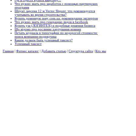
Что нужно знать про заработок с помощью партнерских
программ
Шпунт ларсена 12 м Vector Shpunt: что рекомендуется
учитывать во время строительства?
Купить доменную зону com.ua: рекомендации экспертов
Что нужно знать про генерацию лидов в facebook
Купить уза (ЛОГИНТЕХ) и подобные решения бизнеса
Що відомо про рослинне харчування новини
Печать журнала в типографии по недорогой стоимости:
поиск компании-подрядчика
Каким должен быть успешный таксист?
Успешный таксист
Главная
|
Фитнес каталог
|
Добавить статью
|
Структура сайта
|
Кто мы