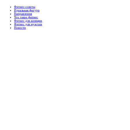
Фитнес-советы
Идеальная фигура
Направления
Что такое фитнес
Фитнес для женщин
Фитнес для мужчин
Новости