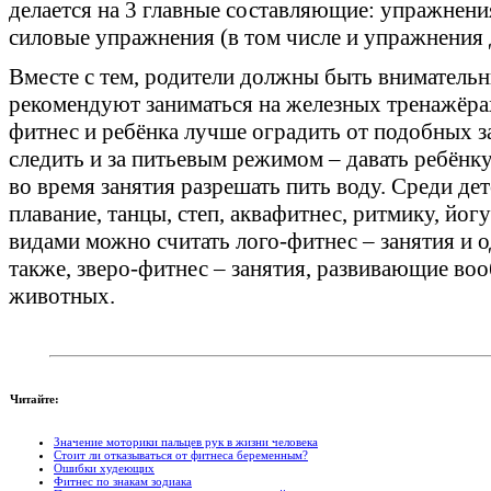
делается на 3 главные составляющие: упражнения
силовые упражнения (в том числе и упражнения д
Вместе с тем, родители должны быть вниматель
рекомендуют заниматься на железных тренажёрах
фитнес и ребёнка лучше оградить от подобных з
следить и за питьевым режимом – давать ребёнку
во время занятия разрешать пить воду. Среди де
плавание, танцы, степ, аквафитнес, ритмику, йо
видами можно считать лого-фитнес – занятия и о
также, зверо-фитнес – занятия, развивающие в
животных.
Читайте:
Значение моторики пальцев рук в жизни человека
Стоит ли отказываться от фитнеса беременным?
Ошибки худеющих
Фитнес по знакам зодиака