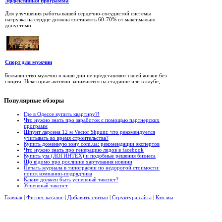
Эффективная программа
Для улучшения работы вашей сердечно-сосудистой системы
нагрузка на сердце должна составлять 60-70% от максимально
допустимо...
Спорт для мужчин
Большинство мужчин в наши дни не представляют своей жизни без
спорта. Некоторые активно занимаются на стадионе или в клубе,...
Популярные
обзоры
Где в Одессе купить квартиру?!
Что нужно знать про заработок с помощью партнерских
программ
Шпунт ларсена 12 м Vector Shpunt: что рекомендуется
учитывать во время строительства?
Купить доменную зону com.ua: рекомендации экспертов
Что нужно знать про генерацию лидов в facebook
Купить уза (ЛОГИНТЕХ) и подобные решения бизнеса
Що відомо про рослинне харчування новини
Печать журнала в типографии по недорогой стоимости:
поиск компании-подрядчика
Каким должен быть успешный таксист?
Успешный таксист
Главная
|
Фитнес каталог
|
Добавить статью
|
Структура сайта
|
Кто мы