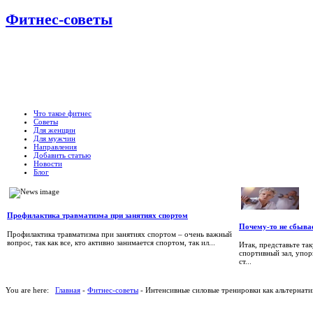
Фитнес-советы
Что такое фитнес
Советы
Для женщин
Для мужчин
Направления
Добавить статью
Новости
Блог
Профилактика травматизма при занятиях спортом
Почему-то не сбывае
Профилактика травматизма при занятиях спортом – очень важный
вопрос, так как все, кто активно занимается спортом, так ил...
Итак, представьте та
спортивный зал, упор
ст...
You are here:
Главная
-
Фитнес-советы
- Интенсивные силовые тренировки как альтернати