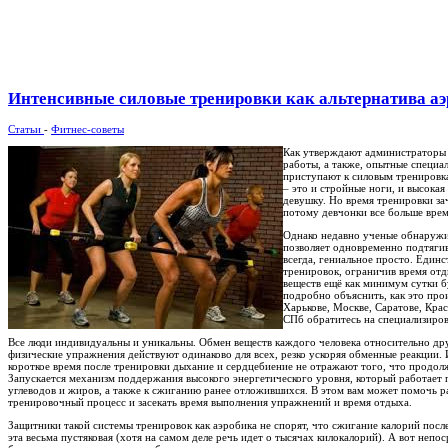
Интенсивные силовые тренировки как альтернатива а
Статьи
-
Фитнес-советы
Как утверждают администраторы в
работы, а также, опытные специа
приступают к силовым тренировк
– это и стройные ноги, и высокая
девушку. Но время тренировки за
потому девчонки все больше врем
Однако недавно ученые обнаружи
позволяет одновременно подтягив
всегда, гениальное просто. Един
тренировок, ограничив время от
веществ ещё как минимум сутки б
подробно объяснить, как это про
Харькове, Москве, Саратове, Кра
СПб обратитесь на специализиро
Все люди индивидуальны и уникальны. Обмен веществ каждого человека относительно дру
физические упражнения действуют одинаково для всех, резко ускоряя обменные реакции. 
короткое время после тренировки дыхание и сердцебиение не отражают того, что продол
Запускается механизм поддержания высокого энергетического уровня, который работает
углеводов и жиров, а также к сжиганию ранее отложившихся. В этом вам может помочь ра
тренировочный процесс и засекать время выполнения упражнений и время отдыха.
Защитники такой системы тренировок как аэробика не спорят, что сжигание калорий посл
эта весьма пустяковая (хотя на самом деле речь идет о тысячах килокалорий). А вот неп