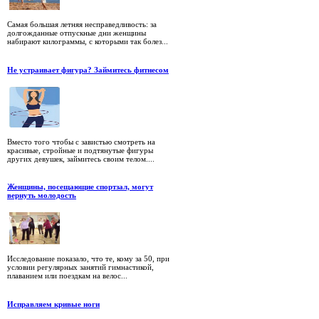
Самая большая летняя несправедливость: за
долгожданные отпускные дни женщины
набирают килограммы, с которыми так болез...
Не устраивает фигура? Займитесь фитнесом
Вместо того чтобы с завистью смотреть на
красивые, стройные и подтянутые фигуры
других девушек, займитесь своим телом....
Женщины, посещающие спортзал, могут
вернуть молодость
Исследование показало, что те, кому за 50, при
условии регулярных занятий гимнастикой,
плаванием или поездкам на велос...
Исправляем кривые ноги