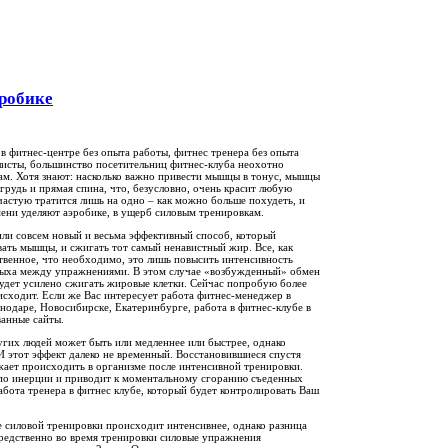
эробике
 фитнес-центре без опыта работы, фитнес тренера без опыта
листы, большинство посетительниц фитнес-клуба неохотно
ам. Хотя знают: насколько важно привести мышцы в тонус, мышцы
 грудь и прямая спина, что, безусловно, очень красит любую
частую тратится лишь на одно – как можно больше похудеть, и
ени уделяют аэробике, в ущерб силовым тренировкам.
ли совсем новый и весьма эффективный способ, который
ать мышцы, и сжигать тот самый ненавистный жир. Все, как
ственное, что необходимо, это лишь повысить интенсивность
дыха между упражнениями. В этом случае «возбужденный» обмен
удет усилено сжигать жировые клетки. Сейчас попробую более
исходит. Если же Вас интересует работа фитнес-менеджер в
снодаре, Новосибирске, Екатеринбурге, работа в фитнес-клубе в
ванные сайты.
гих людей может быть или медленнее или быстрее, однако
И этот эффект далеко не временный. Восстановившиеся спустя
жает происходить в организме после интенсивной тренировки.
 по инерции и приводит к моментальному сгоранию съеденных
бота тренера в фитнес клубе, который будет контролировать Ваш
е силовой тренировки происходит интенсивнее, однако разница
осредственно во время тренировки силовые упражнения