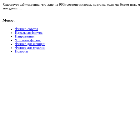
Сществует заблуждение, что жир на 90% состоит из воды, поэтому, если мы будем пить 
похудеем. ...
Меню:
Фитнес-советы
Идеальная фигура
Направления
Что такое фитнес
Фитнес для женщин
Фитнес для мужчин
Новости