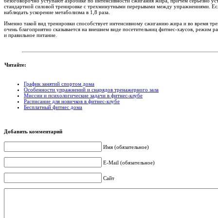
безоговорочно уступают аэробике по интенсивности сжигания жира, причем серьезно уст
стандартной силовой тренировке с трехминутными перерывами между упражнениями. Есл
наблюдать ускорение метаболизма в 1,8 раза.
Именно такой вид тренировки способствует интенсивному сжиганию жира и во время тре
очень благоприятно сказывается на внешнем виде посетительниц фитнес-хаусов, режим раб
и правильное питание.
Читайте:
График занятий спортом дома
Особенности упражнений и снарядов тренажерного зала
Миссии и психологические задачи в фитнес-клубе
Расписание для новичков в фитнес-клубе
Бесплатный фитнес дома
Добавить комментарий
Имя (обязательное)
E-Mail (обязательное)
Сайт