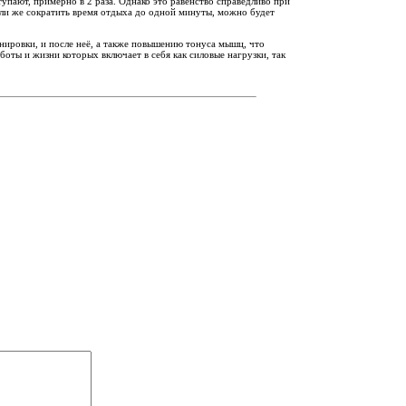
упают, примерно в 2 раза. Однако это равенство справедливо при
и же сократить время отдыха до одной минуты, можно будет
нировки, и после неё, а также повышению тонуса мышц, что
оты и жизни которых включает в себя как силовые нагрузки, так