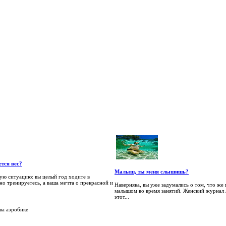
тся вес?
Малыш, ты меня слышишь?
кую ситуацию: вы целый год ходите в
но тренируетесь, а ваша мечта о прекрасной и
Наверняка, вы уже задумались о том, что же
малышом во время занятий. Женский журнал J
этот...
ва аэробике