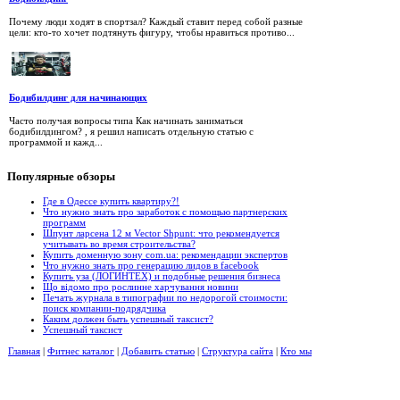
Почему люди ходят в спортзал? Каждый ставит перед собой разные
цели: кто-то хочет подтянуть фигуру, чтобы нравиться противо...
Бодибилдинг для начинающих
Часто получая вопросы типа Как начинать заниматься
бодибилдингом? , я решил написать отдельную статью с
программой и кажд...
Популярные
обзоры
Где в Одессе купить квартиру?!
Что нужно знать про заработок с помощью партнерских
программ
Шпунт ларсена 12 м Vector Shpunt: что рекомендуется
учитывать во время строительства?
Купить доменную зону com.ua: рекомендации экспертов
Что нужно знать про генерацию лидов в facebook
Купить уза (ЛОГИНТЕХ) и подобные решения бизнеса
Що відомо про рослинне харчування новини
Печать журнала в типографии по недорогой стоимости:
поиск компании-подрядчика
Каким должен быть успешный таксист?
Успешный таксист
Главная
|
Фитнес каталог
|
Добавить статью
|
Структура сайта
|
Кто мы