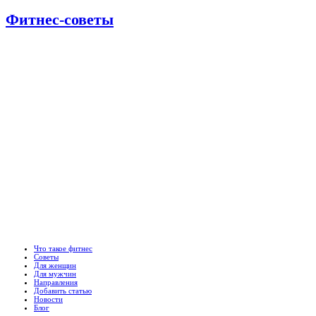
Фитнес-советы
Что такое фитнес
Советы
Для женщин
Для мужчин
Направления
Добавить статью
Новости
Блог