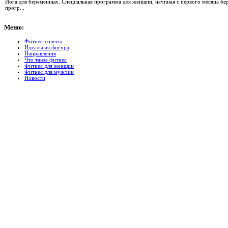
Йога для беременных. Специальная программа для женщин, начиная с первого месяца б
прогр...
Меню:
Фитнес-советы
Идеальная фигура
Направления
Что такое фитнес
Фитнес для женщин
Фитнес для мужчин
Новости