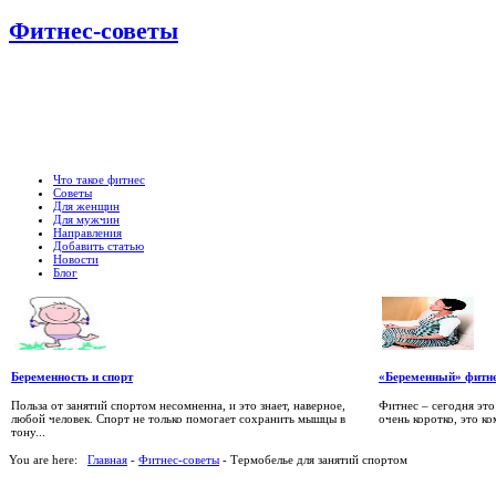
Фитнес-советы
Что такое фитнес
Советы
Для женщин
Для мужчин
Направления
Добавить статью
Новости
Блог
Беременность и спорт
«Беременный» фитн
Польза от занятий спортом несомненна, и это знает, наверное,
Фитнес – сегодня это
любой человек. Спорт не только помогает сохранить мышцы в
очень коротко, это к
тону...
You are here:
Главная
-
Фитнес-советы
- Термобелье для занятий спортом