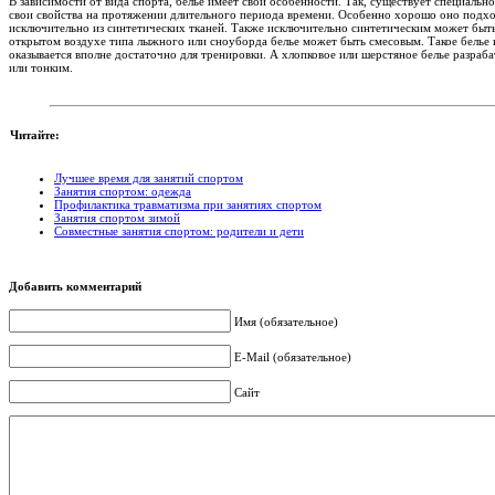
В зависимости от вида спорта, белье имеет свои особенности. Так, существует специальн
свои свойства на протяжении длительного периода времени. Особенно хорошо оно подхо
исключительно из синтетических тканей. Также исключительно синтетическим может быть 
открытом воздухе типа лыжного или сноуборда белье может быть смесовым. Такое белье н
оказывается вполне достаточно для тренировки. А хлопковое или шерстяное белье разра
или тонким.
Читайте:
Лучшее время для занятий спортом
Занятия спортом: одежда
Профилактика травматизма при занятиях спортом
Занятия спортом зимой
Совместные занятия спортом: родители и дети
Добавить комментарий
Имя (обязательное)
E-Mail (обязательное)
Сайт