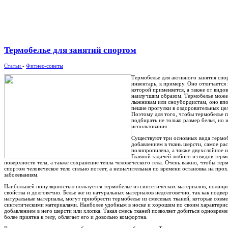
Термобелье для занятий спортом
Статьи
-
Фитнес-советы
Термобелье для активного занятия спо
инвентарь, к примеру. Оно отличается
которой применяется, а также от видо
наилучшим образом. Термобелье може
лыжникам или сноубордистам, оно впо
пешие прогулки в оздоровительных цел
Поэтому для того, чтобы термобелье п
подбирать не только размер белья, но
использования.
Существуют три основных вида термобе
добавлением в ткань шерсти, самое ра
полипропилена, а также двухслойное и
Главной задачей любого из видов терм
поверхности тела, а также сохранение тепла человеческого тела. Очень важно, чтобы тер
спортом человеческое тело сильно потеет, а незначительная по времени остановка на пр
заболеваниям.
Наибольшей популярностью пользуется термобелье из синтетических материалов, полипро
свойства и долговечно. Белье же из натуральных материалов недолговечно, так как подве
натуральные материалы, могут приобрести термобелье из смесевых тканей, которые совме
синтетическими материалами. Наиболее удобным в носке и хорошим по своим характерист
добавлением в него шерсти или хлопка. Такая смесь тканей позволяет добиться одноврем
более приятна к телу, облегает его и довольно комфортна.