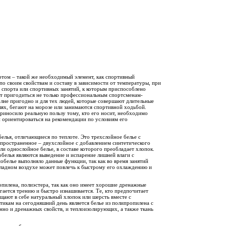
ртом – такой же необходимый элемент, как спортивный
 по своим свойствам и составу в зависимости от температуры, при
в спорта или спортивных занятий, к которым приспособлено
т пригодиться не только профессиональным спортсменам-
лне пригодно и для тех людей, которые совершают длительные
ях, бегают на морозе или занимаются спортивной ходьбой.
риносило реальную пользу тому, кто его носит, необходимо
 и ориентироваться на рекомендации по условиям его
лья, отличающиеся по теплоте. Это трехслойное белье с
спространенное – двухслойное с добавлением синтетического
ли однослойное белье, в составе которого преобладает хлопок.
обелья являются выведение и испарение лишней влаги с
мобелье выполняло данные функции, так как во время занятий
охладном воздухе может повлечь к быстрому его охлаждению и
пилена, полиэстера, так как оно имеет хорошие дренажные
ргается трению и быстро изнашивается. Те, кто предпочитает
щают в себе натуральный хлопок или шерсть вместе с
икам на сегодняшний день является белье из полипропилена с
енно и дренажных свойств, и теплоизолирующих, а также ткань