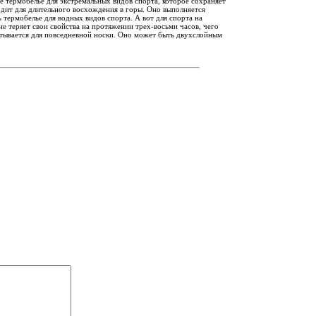
ое термобелье для экстремальных видов спорта, которое сохраняет
дит для длительного восхождения в горы. Оно выполняется
термобелье для водных видов спорта. А вот для спорта на
е теряет свои свойства на протяжении трех-восьми часов, чего
батывается для повседневной носки. Оно может быть двухслойным