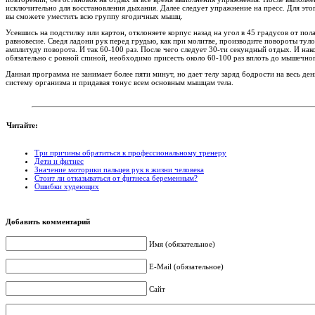
исключительно для восстановления дыхания. Далее следует упражнение на пресс. Для этог
вы сможете уместить всю группу ягодичных мышц.
Усевшись на подстилку или картон, отклоняете корпус назад на угол в 45 градусов от пол
равновесие. Сведя ладони рук перед грудью, как при молитве, производите повороты туло
амплитуду поворота. И так 60-100 раз. После чего следует 30-ти секундный отдых. И нак
обязательно с ровной спиной, необходимо присесть около 60-100 раз вплоть до мышечног
Данная программа не занимает более пяти минут, но дает телу заряд бодрости на весь де
систему организма и придавая тонус всем основным мышцам тела.
Читайте:
Три причины обратиться к профессиональному тренеру
Дети и фитнес
Значение моторики пальцев рук в жизни человека
Стоит ли отказываться от фитнеса беременным?
Ошибки худеющих
Добавить комментарий
Имя (обязательное)
E-Mail (обязательное)
Сайт