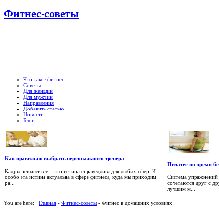
Фитнес-советы
Что такое фитнес
Советы
Для женщин
Для мужчин
Направления
Добавить статью
Новости
Блог
Как правильно выбрать персонального тренера
Пилатес во время б
Кадры решают все – это истина справедлива для любых сфер. И
особо эта истина актуальна в сфере фитнеса, куда мы приходим
Система упражнений 
ра...
сочетаются друг с д
лучшим м...
You are here:
Главная
-
Фитнес-советы
- Фитнес в домашних условиях