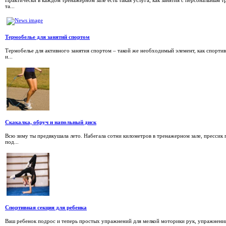
Практически в каждом тренажерном зале есть такая услуга, как занятия с персональным т
та...
Термобелье для занятий спортом
Термобелье для активного занятия спортом – такой же необходимый элемент, как спортив
и...
Скакалка, обруч и напольный диск
Всю зиму ты предвкушала лето. Набегала сотни километров в тренажерном зале, прессик
под...
Спортивная секция для ребенка
Ваш ребенок подрос и теперь простых упражнений для мелкой моторики рук, упражнения 