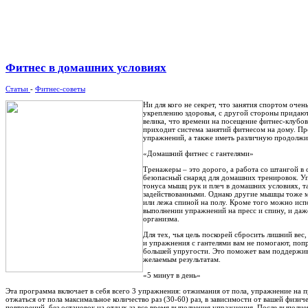
Фитнес в домашних условиях
Статьи
-
Фитнес-советы
Ни для кого не секрет, что занятия спортом оче
укреплению здоровья, с другой стороны придают
велика, что времени на посещение фитнес-клубо
приходит система занятий фитнесом на дому. Пр
упражнений, а также иметь различную продолжи
«Домашний фитнес с гантелями»
Тренажеры – это дорого, а работа со штангой в
безопасный снаряд для домашних тренировок. Уп
тонуса мышц рук и плеч в домашних условиях, та
задействованными. Однако другие мышцы тоже мо
или лежа спиной на полу. Кроме того можно испо
выполнении упражнений на пресс и спину, и даж
организма.
Для тех, чья цель поскорей сбросить лишний вес
и упражнения с гантелями вам не помогают, поп
большей упругости. Это поможет вам поддержива
желаемым результатам.
«5 минут в день»
Эта программа включает в себя всего 3 упражнения: отжимания от пола, упражнение на п
отжаться от пола максимальное количество раз (30-60) раз, в зависимости от вашей физич
повторений, без остановок на отдых за все время выполнения упражнения. После выполн