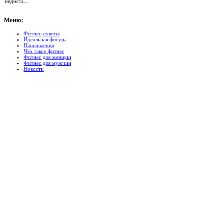
недоста...
Меню:
Фитнес-советы
Идеальная фигура
Направления
Что такое фитнес
Фитнес для женщин
Фитнес для мужчин
Новости