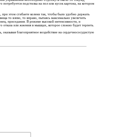
о потребуется подстилка на пол или кусок картона, на котором
а, при этом сгибаете колени так, чтобы было удобно держать
вища то влево, то вправо, пытаясь максимально увеличить
онец, приседания. В режиме высокой интенсивности, и
о отказа или жжения в мышцах, которое сложно будет терпеть.
нь, оказывая благоприятное воздействие на сердечнососудистую