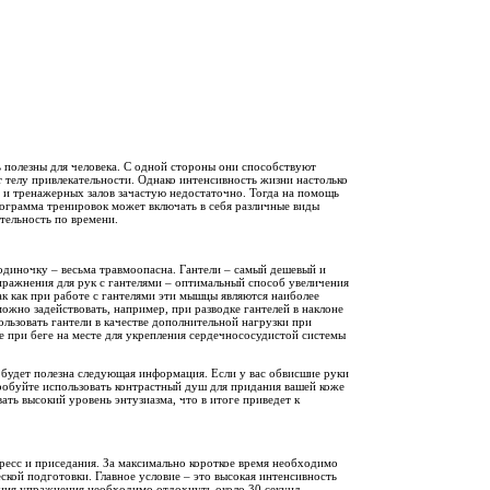
нь полезны для человека. С одной стороны они способствуют
 телу привлекательности. Однако интенсивность жизни настолько
в и тренажерных залов зачастую недостаточно. Тогда на помощь
ограмма тренировок может включать в себя различные виды
тельность по времени.
 одиночку – весьма травмоопасна. Гантели – самый дешевый и
ражнения для рук с гантелями – оптимальный способ увеличения
к как при работе с гантелями эти мышцы являются наиболее
жно задействовать, например, при разводке гантелей в наклоне
льзовать гантели в качестве дополнительной нагрузки при
е при беге на месте для укрепления сердечнососудистой системы
, будет полезна следующая информация. Если у вас обвисшие руки
робуйте использовать контрастный душ для придания вашей коже
ть высокий уровень энтузиазма, что в итоге приведет к
ресс и приседания. За максимально короткое время необходимо
еской подготовки. Главное условие – это высокая интенсивность
ения упражнения необходимо отдохнуть около 30 секунд,