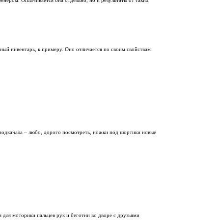
ренером. Оплачивается она отдельно, но и результаты от таких
ный инвентарь, к примеру. Оно отличается по своим свойствам
 подкачала – любо, дорого посмотреть, ножки под шортики новые
для моторики пальцев рук и беготни во дворе с друзьями