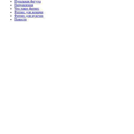
Идеальная фигура
Направления
Что такое фитнес
Фитнес для женщин
Фитнес для мужчин
Новости