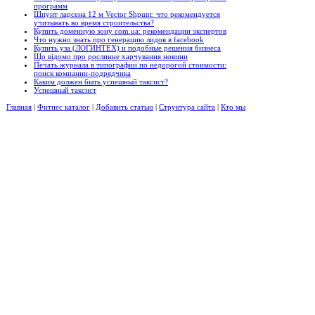
программ
Шпунт ларсена 12 м Vector Shpunt: что рекомендуется
учитывать во время строительства?
Купить доменную зону com.ua: рекомендации экспертов
Что нужно знать про генерацию лидов в facebook
Купить уза (ЛОГИНТЕХ) и подобные решения бизнеса
Що відомо про рослинне харчування новини
Печать журнала в типографии по недорогой стоимости:
поиск компании-подрядчика
Каким должен быть успешный таксист?
Успешный таксист
Главная
|
Фитнес каталог
|
Добавить статью
|
Структура сайта
|
Кто мы