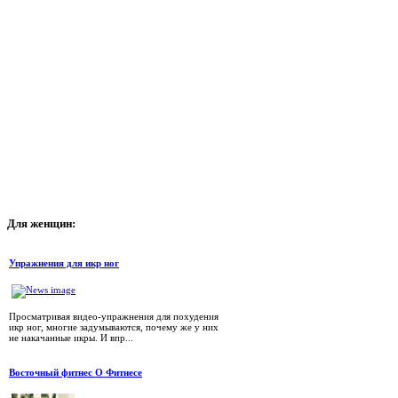
Для
женщин:
Упражнения для икр ног
Просматривая видео-упражнения для похудения
икр ног, многие задумываются, почему же у них
не накачанные икры. И впр...
Восточный фитнес О Фитнесе