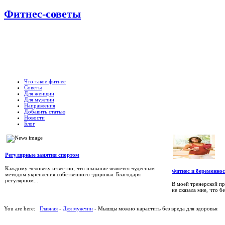
Фитнес-советы
Что такое фитнес
Советы
Для женщин
Для мужчин
Направления
Добавить статью
Новости
Блог
Регулярные занятия спортом
Каждому человеку известно, что плавание является чудесным
Фитнес и беременнос
методом укрепления собственного здоровья. Благодаря
регулярном...
В моей тренерской пр
не сказала мне, что б
You are here:
Главная
-
Для мужчин
- Мышцы можно нарастить без вреда для здоровья