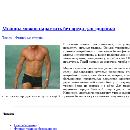
Мышцы можно нарастить без вреда для здоровья
Тренер
-
Фитнес для мужчин
В течение многих лет считалось, что упот
нарастить сильные мышцы. Однако терапевты
граммов потребляемого пищевого белка факти
атлеты и спортсмены, а также пожилые люди,
этого открытия, ежедневно употребляя по 1
продуктов. Такой порции достаточно, чтобы п
Медики сделали данные выводы после анализа 
среди добровольцев, которые ежедневно у
потребляют очень мало белка на завтрак, сре
большинство питательных элементов окисля
укрепления мышечной силы и быстрого наращи
уровни белка на завтрак и в обед. Для макс
огромные порции белковой пищи - достаточн
Например, диетологи предлагают утром съесть
с похожими продуктами получить ещё 30 граммов белка, а на ужин можно получить уже
Читайте:
Сам себе тренер
Фитнес: техника безопасности