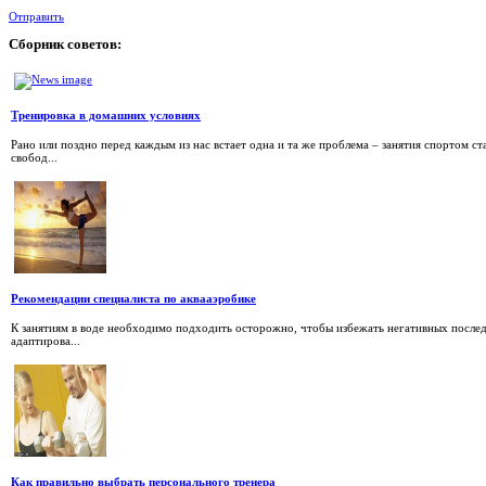
Отправить
Сборник
советов:
Тренировка в домашних условиях
Рано или поздно перед каждым из нас встает одна и та же проблема – занятия спортом 
свобод...
Рекомендации специалиста по аквааэробике
К занятиям в воде необходимо подходить осторожно, чтобы избежать негативных послед
адаптирова...
Как правильно выбрать персонального тренера