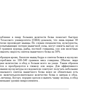
ребление в пищу больших количеств белка помогает быстрее
 Техасского университета (США) доказали, что лишь первые 30
чески производят мышцы. По словам специалистов, культуристы,
 испытывающие потерю мышечной силы, могут извлечь выгоду из
10 граммов курицы, рыбы, постной говядины, сои или молочных
овысить скорость синтеза мышечного белка на 50% .
образцов крови, биопсии мышц бедра и синтеза белков в мускулах
потребляли по 100-340 граммов мяса говядины. Обычно люди
днее количество в обед и больше всего на ужин. Таким образом
ется и преобразуется в глюкозу или жиры. Для эффективного
вания мускулатуры исследователи советуют получать небольшие
имального синтеза мышечного белка вовсе не обязательно есть
о включитьдополнительное количество белка в завтрак и обед.
 яичницу, йогурт, порцию орехов и выпить чашку молока, в обед
 меньшие уровни микроэлемента .