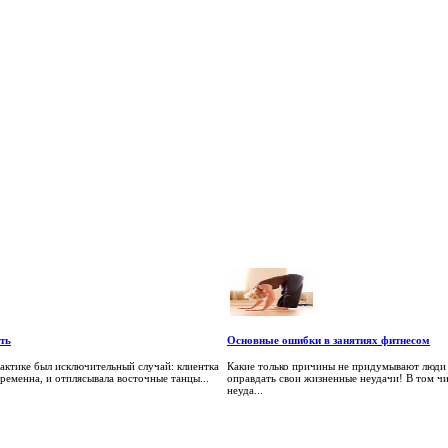
ть
Основные ошибки в занятиях фитнесом
актике был исключительный случай: клиентка
Какие только причины не придумывают люди 
еременна, и отплясывала восточные танцы...
оправдать свои жизненные неудачи! В том чис
неуда...