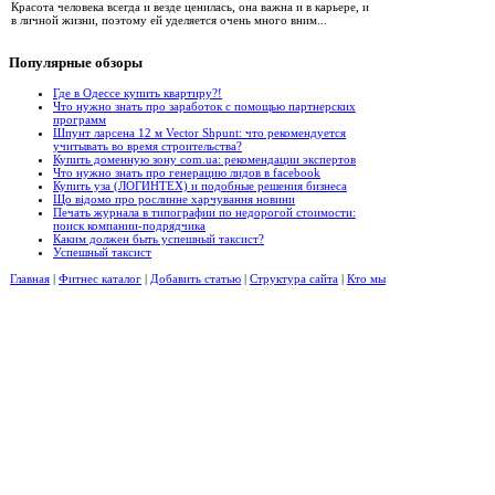
Красота человека всегда и везде ценилась, она важна и в карьере, и
в личной жизни, поэтому ей уделяется очень много вним...
Популярные
обзоры
Где в Одессе купить квартиру?!
Что нужно знать про заработок с помощью партнерских
программ
Шпунт ларсена 12 м Vector Shpunt: что рекомендуется
учитывать во время строительства?
Купить доменную зону com.ua: рекомендации экспертов
Что нужно знать про генерацию лидов в facebook
Купить уза (ЛОГИНТЕХ) и подобные решения бизнеса
Що відомо про рослинне харчування новини
Печать журнала в типографии по недорогой стоимости:
поиск компании-подрядчика
Каким должен быть успешный таксист?
Успешный таксист
Главная
|
Фитнес каталог
|
Добавить статью
|
Структура сайта
|
Кто мы