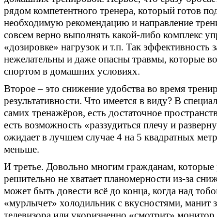
рядом компетентного тренера, который готов под
необходимую рекомендацию и направление трени
совсем верно выполнять какой-либо комплекс уп
«дозировке» нагрузок и т.п. Так эффективность 
нежелательны и даже опасны травмы, которые в
спортом в домашних условиях.
Второе – это снижение удобства во время трениро
результативности. Что имеется в виду? В специ
самих тренажёров, есть достаточное пространст
есть возможность «раззудиться плечу и разверну
ожидает в лучшем случае 4 на 5 квадратных метро
меньше.
И третье. Довольно многим гражданам, которые 
решительно не хватает планомерности из-за сни
может быть довести всё до конца, когда над тобо
«мурлычет» холодильник с вкусностями, манит 
телевизора или укоризненно «смотрит» монито