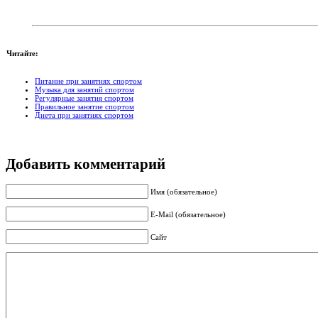
Читайте:
Питание при занятиях спортом
Музыка для занятий спортом
Регулярные занятия спортом
Правильное занятие спортом
Диета при занятиях спортом
Добавить комментарий
Имя (обязательное)
E-Mail (обязательное)
Сайт