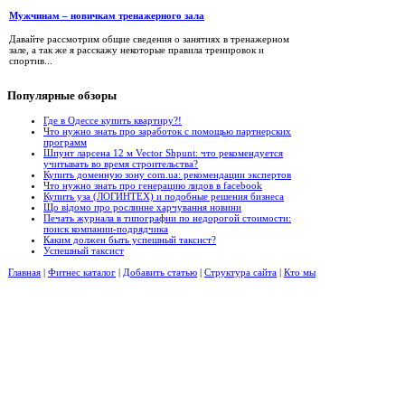
Мужчинам – новичкам тренажерного зала
Давайте рассмотрим общие сведения о занятиях в тренажерном
зале, а так же я расскажу некоторые правила тренировок и
спортив...
Популярные
обзоры
Где в Одессе купить квартиру?!
Что нужно знать про заработок с помощью партнерских
программ
Шпунт ларсена 12 м Vector Shpunt: что рекомендуется
учитывать во время строительства?
Купить доменную зону com.ua: рекомендации экспертов
Что нужно знать про генерацию лидов в facebook
Купить уза (ЛОГИНТЕХ) и подобные решения бизнеса
Що відомо про рослинне харчування новини
Печать журнала в типографии по недорогой стоимости:
поиск компании-подрядчика
Каким должен быть успешный таксист?
Успешный таксист
Главная
|
Фитнес каталог
|
Добавить статью
|
Структура сайта
|
Кто мы