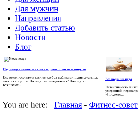
Для мужчин
Направления
Добавить статью
Новости
Блог
Индивидуальные занятия спортом: плюсы и минусы
Все реже посетители фитнес-клубов выбирают индивидуальные
Без воды ни куда
занятия спортом. Почему так складывается? Потому что
возникают...
Интенсивность заняти
умеренной, пе­ренапр
«Продолж...
You are here:
Главная
-
Фитнес-сове