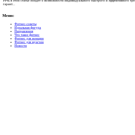
Речь в этой статье пойдет о возможности индивидуального быстрого и эффективного тр
гарант...
Меню:
Фитнес-советы
Идеальная фигура
Направления
Что такое фитнес
Фитнес для женщин
Фитнес для мужчин
Новости