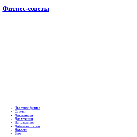
Фитнес-советы
Что такое фитнес
Советы
Для женщин
Для мужчин
Направления
Добавить статью
Новости
Блог