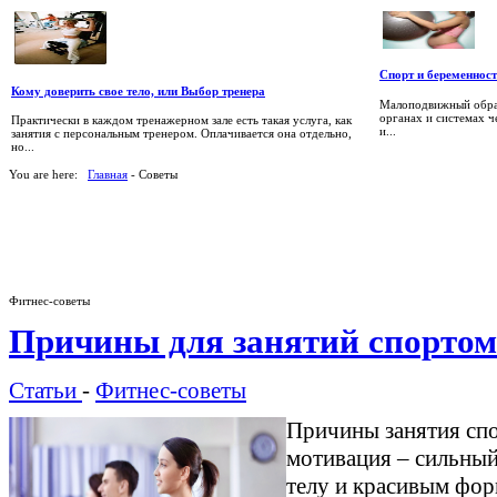
Спорт и беременнос
Кому доверить свое тело, или Выбор тренера
Малоподвижный образ
органах и системах ч
Практически в каждом тренажерном зале есть такая услуга, как
и...
занятия с персональным тренером. Оплачивается она отдельно,
но...
You are here:
Главная
- Советы
Фитнес-советы
Причины для занятий спортом
Статьи
-
Фитнес-советы
Причины занятия спо
мотивация – сильный
телу и красивым фор