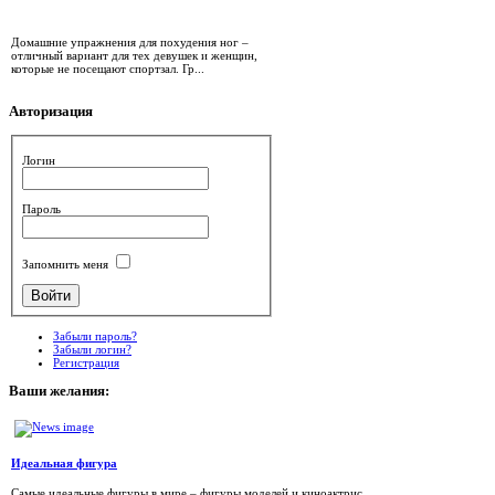
Домашние упражнения для похудения ног –
отличный вариант для тех девушек и женщин,
которые не посещают спортзал. Гр...
Авторизация
Логин
Пароль
Запомнить меня
Забыли пароль?
Забыли логин?
Регистрация
Ваши
желания:
Идеальная фигура
Самые идеальные фигуры в мире – фигуры моделей и киноактрис.