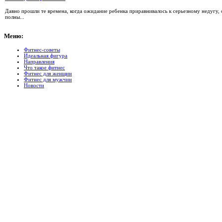
Давно прошли те времена, когда ожидание ребенка приравнивалось к серьезному недугу
полны...
Меню:
Фитнес-советы
Идеальная фигура
Направления
Что такое фитнес
Фитнес для женщин
Фитнес для мужчин
Новости