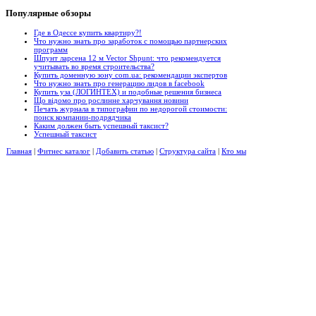
Популярные
обзоры
Где в Одессе купить квартиру?!
Что нужно знать про заработок с помощью партнерских
программ
Шпунт ларсена 12 м Vector Shpunt: что рекомендуется
учитывать во время строительства?
Купить доменную зону com.ua: рекомендации экспертов
Что нужно знать про генерацию лидов в facebook
Купить уза (ЛОГИНТЕХ) и подобные решения бизнеса
Що відомо про рослинне харчування новини
Печать журнала в типографии по недорогой стоимости:
поиск компании-подрядчика
Каким должен быть успешный таксист?
Успешный таксист
Главная
|
Фитнес каталог
|
Добавить статью
|
Структура сайта
|
Кто мы