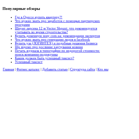
Популярные
обзоры
Где в Одессе купить квартиру?!
Что нужно знать про заработок с помощью партнерских
программ
Шпунт ларсена 12 м Vector Shpunt: что рекомендуется
учитывать во время строительства?
Купить доменную зону com.ua: рекомендации экспертов
Что нужно знать про генерацию лидов в facebook
Купить уза (ЛОГИНТЕХ) и подобные решения бизнеса
Що відомо про рослинне харчування новини
Печать журнала в типографии по недорогой стоимости:
поиск компании-подрядчика
Каким должен быть успешный таксист?
Успешный таксист
Главная
|
Фитнес каталог
|
Добавить статью
|
Структура сайта
|
Кто мы