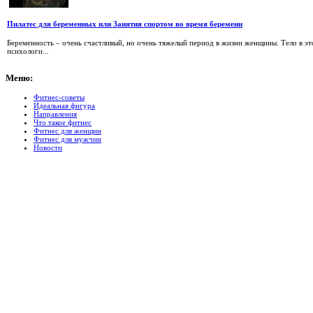
Пилатес для беременных или Занятия спортом во время беременн
Беременность – очень счастливый, но очень тяжелый период в жизни женщины. Тело в эт
психологи...
Меню:
Фитнес-советы
Идеальная фигура
Направления
Что такое фитнес
Фитнес для женщин
Фитнес для мужчин
Новости