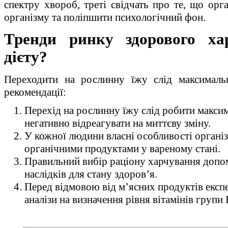
спектру хвороб, треті свідчать про те, що орг
організму та поліпшити психологічний фон.
Тренди ринку здорового ха
дієту?
Переходити на рослинну їжу слід максималь
рекомендації:
Перехід на рослинну їжу слід робити макси
негативно відреагувати на миттєву зміну.
У кожної людини власні особливості органі
органічними продуктами у вареному стані.
Правильний вибір раціону харчування допо
наслідків для стану здоров’я.
Перед відмовою від м’ясних продуктів експ
аналізи на визначення рівня вітамінів групи В