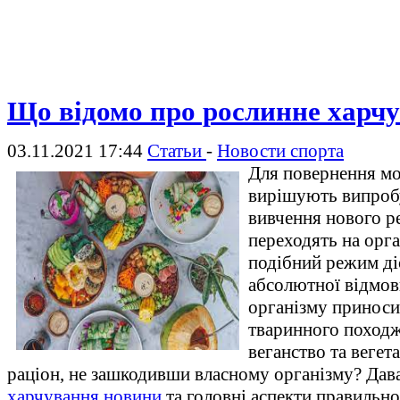
Що відомо про рослинне харч
03.11.2021 17:44
Статьи
-
Новости спорта
Для повернення мо
вирішують випробув
вивчення нового р
переходять на орг
подібний режим ді
абсолютної відмови
організму приноси
тваринного походж
веганство та вегет
раціон, не зашкодивши власному організму? Дав
харчування новини
та головні аспекти правильно