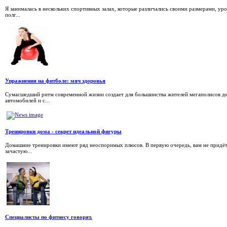
Я занималась в нескольких спортивных залах, которые различались своими размерами, у
полг...
Упражнения на фитболе: мяч здоровья
Сумасшедший ритм современной жизни создает для большинства жителей мегаполисов д
автомобилей и с...
Тренировки дома - секрет идеальной фигуры
Домашние тренировки имеют ряд неоспоримых плюсов. В первую очередь, вам не придётся
зачастую...
Специалисты по фитнесу говорят.