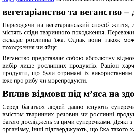
вегетаріанство та веганство – 
Переходячи на вегетаріанський спосіб життя, 
містять сліди тваринного походження. Переважн
складає рослинна їжа. Однак вони також мо
походження чи яйця.
Веганство представляє собою абсолютну відмов
вибір лише рослинних продуктів. Раціон харч
продукти, що були отримані із використанням 
вже про рибу чи морепродукти.
Вплив відмови під м’яса на зд
Серед багатьох людей давно існують супереч
вмістом тваринних речовин чи рослинні продук
багато досліджень за цими суперечками. Деякі з
організму, інші підтверджують, що їжа такого 