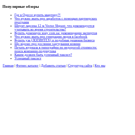
Популярные
обзоры
Где в Одессе купить квартиру?!
Что нужно знать про заработок с помощью партнерских
программ
Шпунт ларсена 12 м Vector Shpunt: что рекомендуется
учитывать во время строительства?
Купить доменную зону com.ua: рекомендации экспертов
Что нужно знать про генерацию лидов в facebook
Купить уза (ЛОГИНТЕХ) и подобные решения бизнеса
Що відомо про рослинне харчування новини
Печать журнала в типографии по недорогой стоимости:
поиск компании-подрядчика
Каким должен быть успешный таксист?
Успешный таксист
Главная
|
Фитнес каталог
|
Добавить статью
|
Структура сайта
|
Кто мы