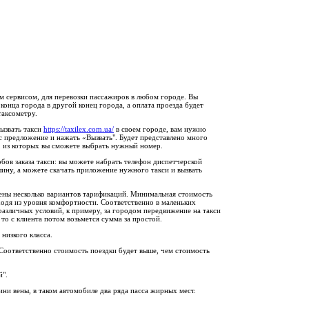
м сервисом, для перевозки пассажиров в любом городе. Вы
конца города в другой конец города, а оплата проезда будет
таксометру.
вызвать такси
https://taxilex.com.ua/
в своем городе, вам нужно
с предложение и нажать «Вызвать". Будет представлено много
, из которых вы сможете выбрать нужный номер.
бов заказа такси: вы можете набрать телефон диспетчерской
шину, а можете скачать приложение нужного такси и вызвать
лены несколько вариантов тарификаций. Минимальная стоимость
ходя из уровня комфортности. Соответственно в маленьких
различных условий, к примеру, за городом передвижение на такси
 то с клиента потом возьмется сумма за простой.
 низкого класса.
 Соответственно стоимость поездки будет выше, чем стоимость
й".
ини вены, в таком автомобиле два ряда пасса жирных мест.