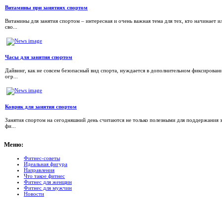
Витамины при занятиях спортом
Витамины для занятия спортом – интересная и очень важная тема для тех, кто начинает 
сво...
Часы для занятия спортом
Дайвинг, как не совсем безопасный вид спорта, нуждается в дополнительном фиксирован
огр...
Коврик для занятия спортом
Занятия спортом на сегодняшний день считаются не только полезными для поддержания з
фи...
Меню:
Фитнес-советы
Идеальная фигура
Направления
Что такое фитнес
Фитнес для женщин
Фитнес для мужчин
Новости