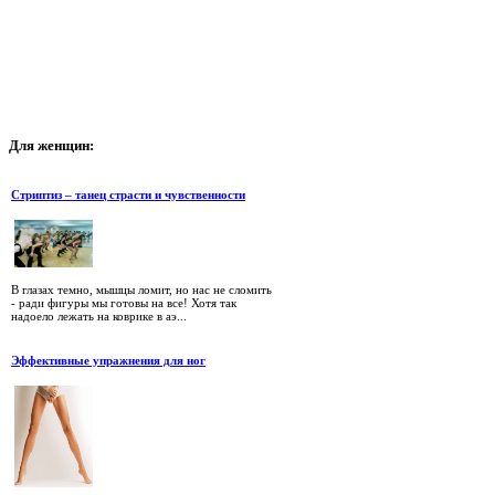
Для
женщин:
Стриптиз – танец страсти и чувственности
В глазах темно, мышцы ломит, но нас не сломить
- ради фигуры мы готовы на все! Хотя так
надоело лежать на коврике в аэ...
Эффективные упражнения для ног