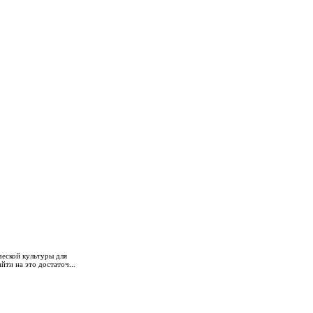
ческой культуры для
йти на это достаточ...