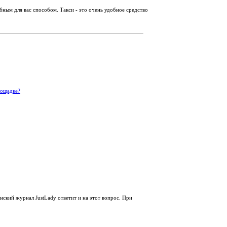
ным для вас способом. Такси - это очень удобное средство
лощадке?
нский журнал JustLady ответит и на этот вопрос. При