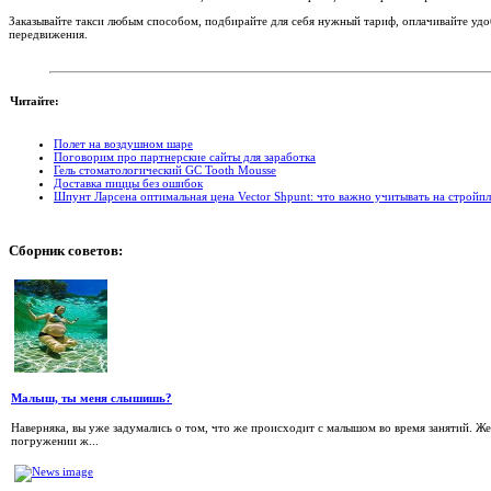
Заказывайте такси любым способом, подбирайте для себя нужный тариф, оплачивайте удоб
передвижения.
Читайте:
Полет на воздушном шаре
Поговорим про партнерские сайты для заработка
Гель стоматологический GC Tooth Mousse
Доставка пиццы без ошибок
Шпунт Ларсена оптимальная цена Vector Shpunt: что важно учитывать на стройп
Сборник
советов:
Малыш, ты меня слышишь?
Наверняка, вы уже задумались о том, что же происходит с малышом во время занятий. Же
погружении ж...