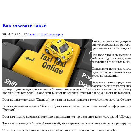
Как заказать такси
29.04.2021 15:17
Статьи
-
Новости спорта
Такси считается популярны
сможете доехать из одного 
произведена по счетчику - 
Для того чтобы вы смогли 
выбрать подходящее для ва
телефонов различных такси
Существует несколько спосо
службы такси и вызвать ма
через приложение.
В сервисах такси представ
поездки рассчитывается ис
городах цена поездки ниже, чем в больших мегаполисах. Стоимость поездки растет из-за 
дороже, чем в городе. Также если таксист приехал на нужный адрес, а клиент не выходит,
Если вы закажете такси "Эконом", то к вам на вызов приедет отечественное авто, либо авто
Если вы будете заказывать "Комфорт", то к вам приедет такси повышенной комфортности.
"Эконом".
Если вам нужно перевезти детей до двенадцати лет, то в сервисе такси есть тариф "Детски
Также если вы едете большой компанией, то в сервисах есть микроавтобусы, к примеру: м
Оплатить такси вы можете наличкой, либо банковской картой, либо через телефон.