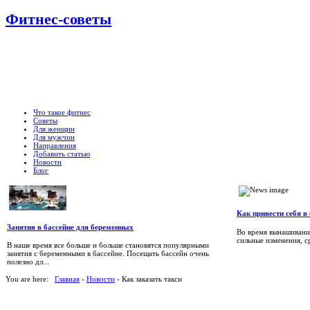
Фитнес-советы
Что такое фитнес
Советы
Для женщин
Для мужчин
Направления
Добавить статью
Новости
Блог
Как привести себя в
Занятия в бассейне для беременных
Во время вынашивани
сильные изменения, с
В наше время все больше и больше становятся популярными
занятия с беременными в бассейне. Посещать бассейн очень
полезно дл...
You are here:
Главная
-
Новости
- Как заказать такси