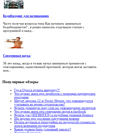
Бодибилдинг для начинающих
Часто получая вопросы типа Как начинать заниматься
бодибилдингом? , я решил написать отдельную статью с
программой и кажд...
Спортивная наука
36 лет назад, когда я только начал заниматься тренингом с
отягощениями, единственной причиной, которая могла заставить
жен...
Популярные
обзоры
Где в Одессе купить квартиру?!
Что нужно знать про заработок с помощью партнерских
программ
Шпунт ларсена 12 м Vector Shpunt: что рекомендуется
учитывать во время строительства?
Купить доменную зону com.ua: рекомендации экспертов
Что нужно знать про генерацию лидов в facebook
Купить уза (ЛОГИНТЕХ) и подобные решения бизнеса
Що відомо про рослинне харчування новини
Печать журнала в типографии по недорогой стоимости:
поиск компании-подрядчика
Каким должен быть успешный таксист?
Успешный таксист