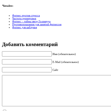
Читайте:
Фитнес против стресса
Частота тренировок
Фитнес – тайны звезд Голливуда
Противопоказания для занятий фитнесом
Фитнес для каблуков
Добавить комментарий
Имя (обязательное)
E-Mail (обязательное)
Сайт