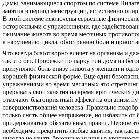
Дамы, занимающиеся спортом по системе Пилатес
занятия в период менструации, естественно опир
В этой системе исключены серьезные физические
осторожными с упражнениями, где задействов
сжимание живота во время месячных противопока
к нарушению цикла, обострению боли и приоста
Что всегда благотворно влияет на организм и да
так это бег. Пробежки по парку или дома на бего
притупляют боль внизу живота у женщин и одно
хорошей физической форме. Еще один безопасны
упражнениями во время месячных это стретчинг
прерывать свои занятия на время критических д
отмечают благоприятный эффект на организм пу
совершенствования человека. Правильно подоб
только снять общее напряжение, но избавить от 
придерживаться обязательных правил. Первое это
необходимо прекратить любые занятия, так как ш
никогда не качать брюшные мышцы в критические