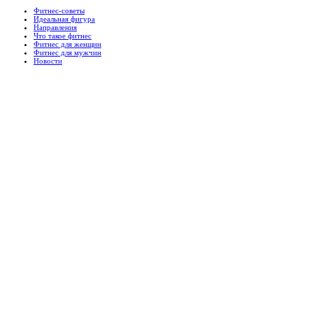
Фитнес-советы
Идеальная фигура
Направления
Что такое фитнес
Фитнес для женщин
Фитнес для мужчин
Новости