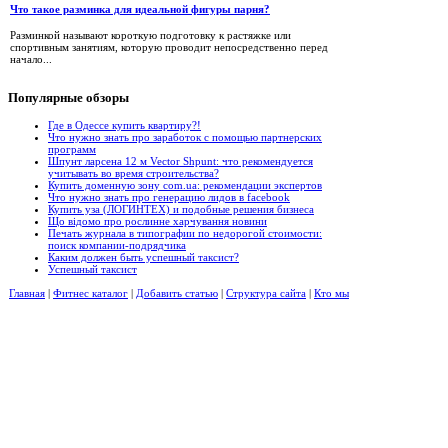
Что такое разминка для идеальной фигуры парня?
Разминкой называют короткую подготовку к растяжке или
спортивным занятиям, которую проводит непосредственно перед
начало...
Популярные
обзоры
Где в Одессе купить квартиру?!
Что нужно знать про заработок с помощью партнерских
программ
Шпунт ларсена 12 м Vector Shpunt: что рекомендуется
учитывать во время строительства?
Купить доменную зону com.ua: рекомендации экспертов
Что нужно знать про генерацию лидов в facebook
Купить уза (ЛОГИНТЕХ) и подобные решения бизнеса
Що відомо про рослинне харчування новини
Печать журнала в типографии по недорогой стоимости:
поиск компании-подрядчика
Каким должен быть успешный таксист?
Успешный таксист
Главная
|
Фитнес каталог
|
Добавить статью
|
Структура сайта
|
Кто мы