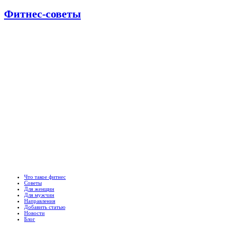
Фитнес-советы
Что такое фитнес
Советы
Для женщин
Для мужчин
Направления
Добавить статью
Новости
Блог