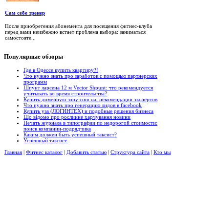
Сам себе тренер
После приобретения абонемента для посещения фитнес-клуба
перед вами неизбежно встает проблема выбора: заниматься
самостояте...
Популярные
обзоры
Где в Одессе купить квартиру?!
Что нужно знать про заработок с помощью партнерских
программ
Шпунт ларсена 12 м Vector Shpunt: что рекомендуется
учитывать во время строительства?
Купить доменную зону com.ua: рекомендации экспертов
Что нужно знать про генерацию лидов в facebook
Купить уза (ЛОГИНТЕХ) и подобные решения бизнеса
Що відомо про рослинне харчування новини
Печать журнала в типографии по недорогой стоимости:
поиск компании-подрядчика
Каким должен быть успешный таксист?
Успешный таксист
Главная
|
Фитнес каталог
|
Добавить статью
|
Структура сайта
|
Кто мы