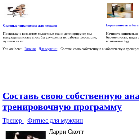
Беременность и йога
Силовые упражнения для женщин
Начинать заниматься
Поскольку с возрастом мышечные ткани дегенерируют, мы
беременности, когда 
вынуждены искать способы улучшения их работы. Бесспорно,
возможные буд...
лучшим из ни...
You are here:
Главная
-
Для мужчин
- Составь свою собственную анаболическую тренир
Составь свою собственную ан
тренировочную программу
Тренер
-
Фитнес для мужчин
Ларри Скотт