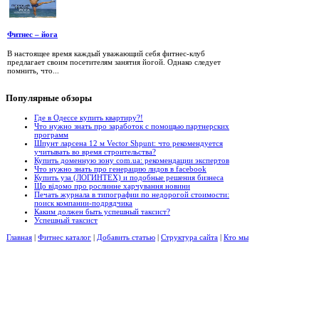
Фитнес – йога
В настоящее время каждый уважающий себя фитнес-клуб
предлагает своим посетителям занятия йогой. Однако следует
помнить, что...
Популярные
обзоры
Где в Одессе купить квартиру?!
Что нужно знать про заработок с помощью партнерских
программ
Шпунт ларсена 12 м Vector Shpunt: что рекомендуется
учитывать во время строительства?
Купить доменную зону com.ua: рекомендации экспертов
Что нужно знать про генерацию лидов в facebook
Купить уза (ЛОГИНТЕХ) и подобные решения бизнеса
Що відомо про рослинне харчування новини
Печать журнала в типографии по недорогой стоимости:
поиск компании-подрядчика
Каким должен быть успешный таксист?
Успешный таксист
Главная
|
Фитнес каталог
|
Добавить статью
|
Структура сайта
|
Кто мы