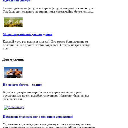
Идеальная фигура
Самые идеальные фигуры в мире – фигуры моделей и киноактрис.
Так было до недавнего времени, пока чрезвычайно болезненная...
Монастырский чай для похудения
Каждый хоть раз в жизни пил чай. Это могло быть лечение от
болезни или же просто чтобы согреться. Отвары из трав всегда
исп...
Для
мужчин:
Не можете бегать – ходите
Ходьба - прекрасное аэробическое упражнение, которое
осуществимо почти в любых ситуациях. Неважно, были ли вы
физически акт...
Похудение мужских ног с помощью упражнений
Упражнения для похудения ног для мужчин в своем корне мало
чем отличаются от женских силовых упражнений, за исключением