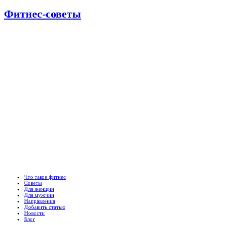
Фитнес-советы
Что такое фитнес
Советы
Для женщин
Для мужчин
Направления
Добавить статью
Новости
Блог