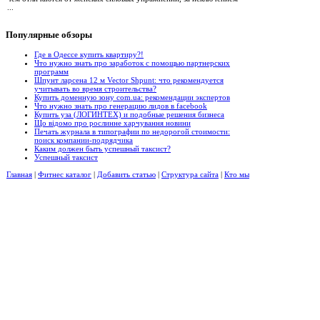
...
Популярные
обзоры
Где в Одессе купить квартиру?!
Что нужно знать про заработок с помощью партнерских
программ
Шпунт ларсена 12 м Vector Shpunt: что рекомендуется
учитывать во время строительства?
Купить доменную зону com.ua: рекомендации экспертов
Что нужно знать про генерацию лидов в facebook
Купить уза (ЛОГИНТЕХ) и подобные решения бизнеса
Що відомо про рослинне харчування новини
Печать журнала в типографии по недорогой стоимости:
поиск компании-подрядчика
Каким должен быть успешный таксист?
Успешный таксист
Главная
|
Фитнес каталог
|
Добавить статью
|
Структура сайта
|
Кто мы