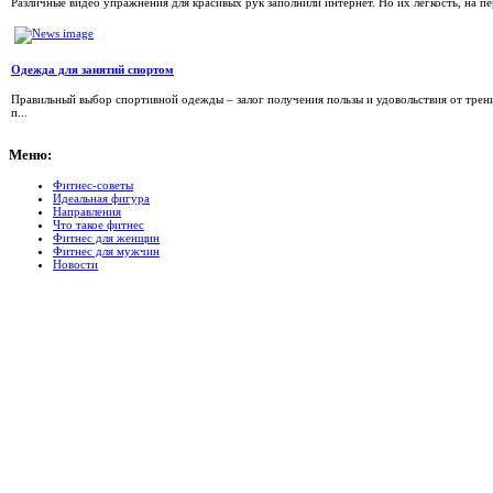
Различные видео упражнения для красивых рук заполнили интернет. Но их легкость, на перв
Одежда для занятий спортом
Правильный выбор спортивной одежды – залог получения пользы и удовольствия от трени
п...
Меню:
Фитнес-советы
Идеальная фигура
Направления
Что такое фитнес
Фитнес для женщин
Фитнес для мужчин
Новости