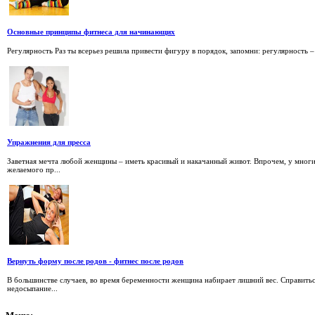
Основные принципы фитнеса для начинающих
Регулярность Раз ты всерьез решила привести фигуру в порядок, запомни: регулярность –
Упражнения для пресса
Заветная мечта любой женщины – иметь красивый и накачанный живот. Впрочем, у многи
желаемого пр...
Вернуть форму после родов - фитнес после родов
В большинстве случаев, во время беременности женщина набирает лишний вес. Справиться
недосыпание...