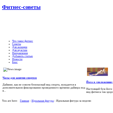
Фитнес-советы
Что такое фитнес
Советы
Для женщин
Для мужчин
Направления
Добавить статью
Новости
Блог
Часы для занятия спортом
Йога в «положении»
Дайвинг, как не совсем безопасный вид спорта, нуждается в
дополнительном фиксировании проведенного времени дайвера под
Настоящий бум йоги н
в...
вид фитнеса так здор
You are here:
Главная
-
Идеальная фигура
- Идеальная фигура за неделю