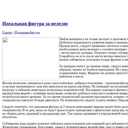
Идеальная фигура за неделю
Статьи
-
Идеальная фигура
Любая женщина и не только мечтает о красивом 
Добиться нормального развития мышц и минима
Прежде всего, следует правильно питаться и вы
необходимую консультацию у соответствующих сп
- мечта многих женщин. Поможет четкое соблюде
Старайтесь не есть после шести вечера тяжелую п
можно избавиться, используя только фрукты и о
За тридцать минут до приема пищи, следует вып
образом, можно не бояться переедания. Не след
содержанием жира. Жареное не должно присутств
майонеза и масла.
Вполне возможно заниматься дома самостоятельно, набрав в поисковике - идеальная фиг
услугами тренажерного зала или записаться на курсы аэробики. Не помешает воспользова
нагрузку и избежать некоторых возможных неприятностей. Посещение хорошего фитнесс
кардиостимуляцией с силовыми нагрузками, позволит добиться тонусного развития мышц
потребуется много времени. За это время человеческий организм просыпается, помимо э
специалисты советуют больше двигаться. По возможности следует ходить пешком. Перед
Следует отметить, что идеальная фигура за 2 недели некоторыми людьми может быть дос
специалистов. В те дни, когда не будут происходить тренировки и физические нагрузки, 
не сбавить ритм, заданный в предыдущие дни. Так сердце привыкнет к определенной наг
обеспечен.
Соблюдение ряда правил поможет избежать переутомления или излишней расслабленност
Физические упражнения, безусловно, окажут положительное воздействие, при условии со