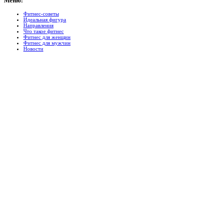
Меню:
Фитнес-советы
Идеальная фигура
Направления
Что такое фитнес
Фитнес для женщин
Фитнес для мужчин
Новости