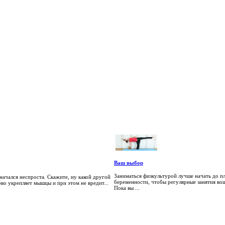
Ваш выбор
Заниматься физкультурой лучше начать до 
ачался неспроста. Скажите, ну какой другой
беременности, чтобы регулярные занятия вош
ово укрепляет мышцы и при этом не вредит...
Пока вы ...