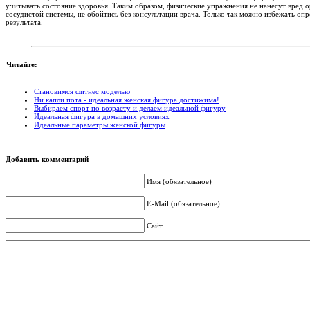
учитывать состояние здоровья. Таким образом, физические упражнения не нанесут вред 
сосудистой системы, не обойтись без консультации врача. Только так можно избежать оп
результата.
Читайте:
Становимся фитнес моделью
Ни капли пота - идеальная женская фигура достижима!
Выбираем спорт по возрасту и делаем идеальной фигуру
Идеальная фигура в домашних условиях
Идеальные параметры женской фигуры
Добавить комментарий
Имя (обязательное)
E-Mail (обязательное)
Сайт