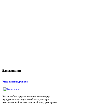
Для
женщин:
Упражнения для рук
Как и любые другие мышцы, мышцы рук
нуждаются в специальной физкультуре,
направленной на тот или иной вид тренирово...