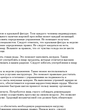
теле и идеальной фигуре. Тело каждого человека индивидуально.
льного наличия жировой прослойки может каждый желающий.
полнять определенные упражнения. Не помешает получить
ециалистов. Следует отметить, что идеальная фигура за неделю
ние определенных правил. Не следует наедаться на ночь.
ищу. Возьмите за правило, что от чувства голода после шести
вощи.
ить стакан воды. Это поможет наполнить желудок. Таким
ует употреблять в пищу продукты, которые отличатся высоким
овать в вашем рационе. Следует избегать употребления в пищу
ура за неделю упражнения. Также можно воспользоваться
ться услугами инструктора. Это поможет правильно рассчитать
-центра в сочетании с упражнениями на подвижность и
 и сжечь ненужные калории. На выполнение утренней зарядки не
того, обеспечивается хорошая кардиостимуляция сердца. Многие
вижение быстрым шагом принесет пользу вашему организму.
тигнута. Потребуется лишь строго соблюдать рекомендации
полезно осуществлять прогулки на свежем воздухе. Это позволит
рузке. Здоровый восьмичасовой сон должен быть обязательно
и и обеспечить необходимую рациональную нагрузку.
блюдения определенных правил. Прежде всего, следует