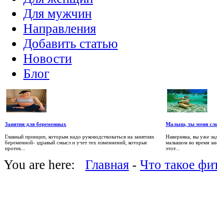
Для мужчин
Направления
Добавить статью
Новости
Блог
Занятия для беременных
Малыш, ты меня с
Главный принцип, которым надо руководствоваться на занятиях
Наверняка, вы уже за
беременной- здравый смысл и учет тех изменнений, которые
малышом во время зан
протек...
этот...
You are here:
Главная
-
Что такое фи