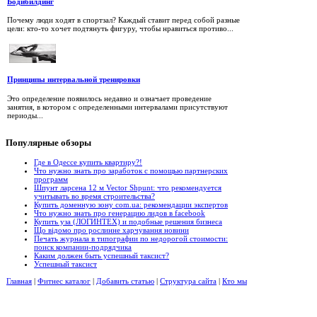
Бодибилдинг
Почему люди ходят в спортзал? Каждый ставит перед собой разные
цели: кто-то хочет подтянуть фигуру, чтобы нравиться противо...
Принципы интервальной тренировки
Это определение появилось недавно и означает проведение
занятия, в котором с определенными интервалами присутствуют
периоды...
Популярные
обзоры
Где в Одессе купить квартиру?!
Что нужно знать про заработок с помощью партнерских
программ
Шпунт ларсена 12 м Vector Shpunt: что рекомендуется
учитывать во время строительства?
Купить доменную зону com.ua: рекомендации экспертов
Что нужно знать про генерацию лидов в facebook
Купить уза (ЛОГИНТЕХ) и подобные решения бизнеса
Що відомо про рослинне харчування новини
Печать журнала в типографии по недорогой стоимости:
поиск компании-подрядчика
Каким должен быть успешный таксист?
Успешный таксист
Главная
|
Фитнес каталог
|
Добавить статью
|
Структура сайта
|
Кто мы