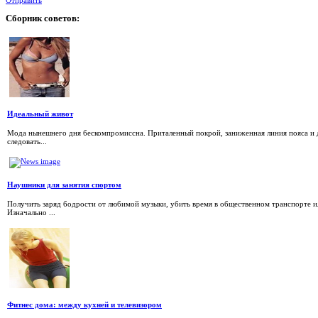
Отправить
Сборник
советов:
Идеальный живот
Мода нынешнего дня бескомпромиссна. Приталенный покрой, заниженная линия пояса и
следовать...
Наушники для занятия спортом
Получить заряд бодрости от любимой музыки, убить время в общественном транспорте 
Изначально ...
Фитнес дома: между кухней и телевизором