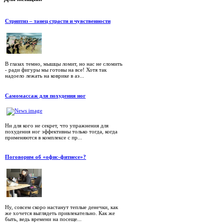
Стриптиз – танец страсти и чувственности
В глазах темно, мышцы ломит, но нас не сломить
- ради фигуры мы готовы на все! Хотя так
надоело лежать на коврике в аэ...
Самомассаж для похудения ног
Ни для кого не секрет, что упражнения для
похудения ног эффективны только тогда, когда
применяются в комплексе с пр...
Поговорим об «офис-фитнесе»?
Ну, совсем скоро настанут теплые денечки, как
же хочется выглядеть привлекательно. Как же
быть, ведь времени на посеще...