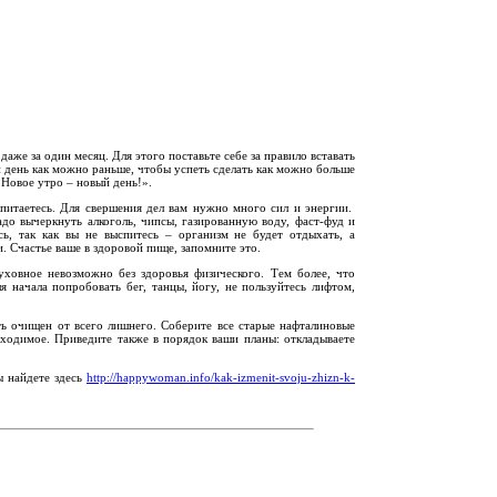
аже за один месяц. Для этого поставьте себе за правило вставать
ой день как можно раньше, чтобы успеть сделать как можно больше
«Новое утро – новый день!».
 питаетесь. Для свершения дел вам нужно много сил и энергии.
адо вычеркнуть алкоголь, чипсы, газированную воду, фаст-фуд и
сь, так как вы не выспитесь – организм не будет отдыхать, а
. Счастье ваше в здоровой пище, запомните это.
уховное невозможно без здоровья физического. Тем более, что
 начала попробовать бег, танцы, йогу, не пользуйтесь лифтом,
 очищен от всего лишнего. Соберите все старые нафталиновые
обходимое. Приведите также в порядок ваши планы: откладываете
ы найдете здесь
http://happywoman.info/kak-izmenit-svoju-zhizn-k-