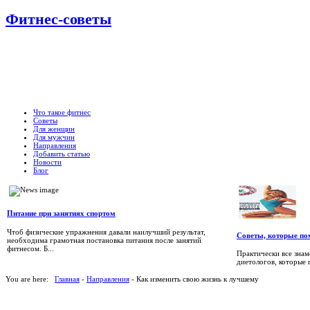
Фитнес-советы
Что такое фитнес
Советы
Для женщин
Для мужчин
Направления
Добавить статью
Новости
Блог
Питание при занятиях спортом
Чтоб физические упражнения давали наилучший результат,
Советы, которые пом
необходима грамотная постановка питания после занятий
фитнесом. Б...
Практически все зна
диетологов, которые 
You are here:
Главная
-
Направления
- Как изменить свою жизнь к лучшему