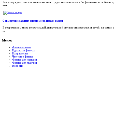
Как утверждают многие женщины, они с радостью занимались бы фитнесом, если бы не при
нео...
Совместные занятия спортом: родители и дети
В современном мире вопрос малой двигательной активности взрослых и детей, на самом д
...
Меню:
Фитнес-советы
Идеальная фигура
Направления
Что такое фитнес
Фитнес для женщин
Фитнес для мужчин
Новости