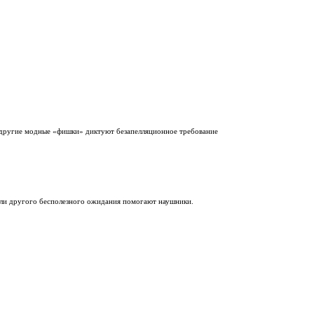
 другие модные «фишки» диктуют безапелляционное требование
или другого бесполезного ожидания помогают наушники.