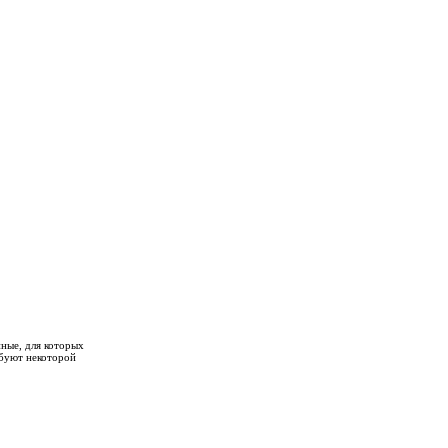
ные, для которых
ебуют некоторой