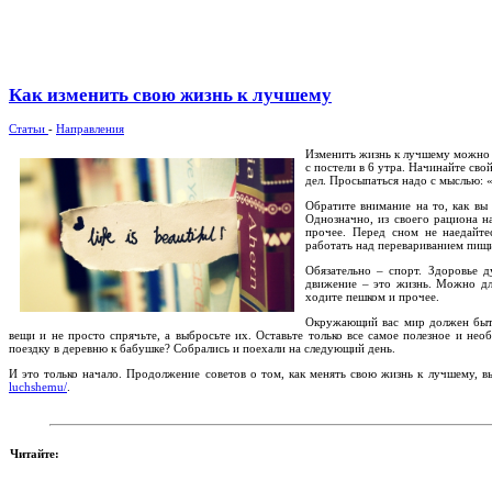
Как изменить свою жизнь к лучшему
Статьи
-
Направления
Изменить жизнь к лучшему можно д
с постели в 6 утра. Начинайте св
дел. Просыпаться надо с мыслью: 
Обратите внимание на то, как вы
Однозначно, из своего рациона н
прочее. Перед сном не наедайте
работать над перевариванием пищи
Обязательно – спорт. Здоровье д
движение – это жизнь. Можно для
ходите пешком и прочее.
Окружающий вас мир должен быть
вещи и не просто спрячьте, а выбросьте их. Оставьте только все самое полезное и не
поездку в деревню к бабушке? Собрались и поехали на следующий день.
И это только начало. Продолжение советов о том, как менять свою жизнь к лучшему, в
luchshemu/
.
Читайте: