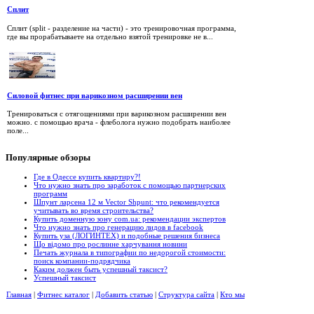
Сплит
Сплит (split - разделение на части) - это тренировочная программа,
где вы прорабатываете на отдельно взятой тренировке не в...
Силовой фитнес при варикозном расширении вен
Тренироваться с отягощениями при варикозном расширении вен
можно. с помощью врача - флеболога нужно подобрать наиболее
поле...
Популярные
обзоры
Где в Одессе купить квартиру?!
Что нужно знать про заработок с помощью партнерских
программ
Шпунт ларсена 12 м Vector Shpunt: что рекомендуется
учитывать во время строительства?
Купить доменную зону com.ua: рекомендации экспертов
Что нужно знать про генерацию лидов в facebook
Купить уза (ЛОГИНТЕХ) и подобные решения бизнеса
Що відомо про рослинне харчування новини
Печать журнала в типографии по недорогой стоимости:
поиск компании-подрядчика
Каким должен быть успешный таксист?
Успешный таксист
Главная
|
Фитнес каталог
|
Добавить статью
|
Структура сайта
|
Кто мы