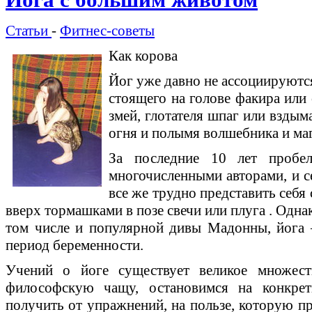
Йога с большим животом
Статьи
-
Фитнес-советы
Как корова
Йог уже давно не ассоциируются
стоящего на голове факира или 
змей, глотателя шпаг или вздым
огня и полымя волшебника и маг
За последние 10 лет пробе
многочисленными авторами, и с
все же трудно представить себя
вверх тормашками в позе свечи или плуга . Одн
том числе и популярной дивы Мадонны, йога
период беременности.
Учений о йоге существует великое множес
философскую чащу, остановимся на конкрет
получить от упражнений, на пользе, которую пр