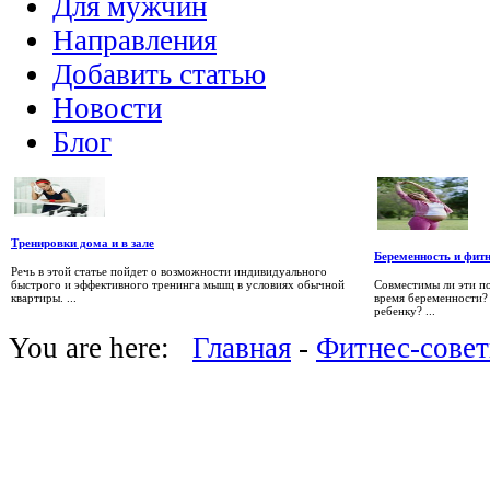
Для мужчин
Направления
Добавить статью
Новости
Блог
Тренировки дома и в зале
Беременность и фитн
Речь в этой статье пойдет о возможности индивидуального
быстрого и эффективного тренинга мышц в условиях обычной
Совместимы ли эти п
квартиры. ...
время беременности? 
ребенку? ...
You are here:
Главная
-
Фитнес-сове