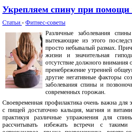
Укрепляем спину при помощи 
Статьи
-
Фитнес-советы
Различные заболевания спин
вытекающие из этого последс
просто небывалый размах. Прич
жизни и значительная гипод
отсутствие должного внимания 
пренебрежение утренней общеу
другие негативные факторы соз
заболевания спины и позвоноч
современных горожан.
Своевременная профилактика очень важна для э
с пищей достаточно кальция, магния и витам
практикуя различные упражнения для спин
рассчитывать избежать встречи с такими 
остеохандроз, грыжа позвоночника, вегето-с