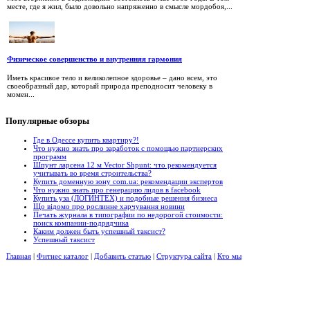
месте, где я жил, было довольно напряженно в смысле мордобоя,...
Физическое совершенство и внутренняя гармония
Иметь красивое тело и великолепное здоровье – дано всем, это
своеобразный дар, который природа преподносит человеку в
момен...
Популярные
обзоры
Где в Одессе купить квартиру?!
Что нужно знать про заработок с помощью партнерских
программ
Шпунт ларсена 12 м Vector Shpunt: что рекомендуется
учитывать во время строительства?
Купить доменную зону com.ua: рекомендации экспертов
Что нужно знать про генерацию лидов в facebook
Купить уза (ЛОГИНТЕХ) и подобные решения бизнеса
Що відомо про рослинне харчування новини
Печать журнала в типографии по недорогой стоимости:
поиск компании-подрядчика
Каким должен быть успешный таксист?
Успешный таксист
Главная
|
Фитнес каталог
|
Добавить статью
|
Структура сайта
|
Кто мы