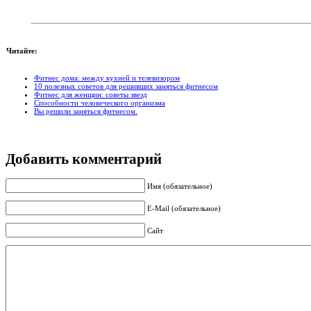
Читайте:
Фитнес дома: между кухней и телевизором
10 полезных советов для решивших заняться фитнесом
Фитнес для женщин: советы звезд
Способности человеческого организма
Вы решили заняться фитнесом.
Добавить комментарий
Имя (обязательное)
E-Mail (обязательное)
Сайт