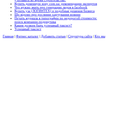
Купить доменную зону com.ua: рекомендации экспертов
Что нужно знать про генерацию лидов в facebook
Купить уза (ЛОГИНТЕХ) и подобные решения бизнеса
Що відомо про рослинне харчування новини
Печать журнала в типографии по недорогой стоимости:
поиск компании-подрядчика
Каким должен быть успешный таксист?
Успешный таксист
Главная
|
Фитнес каталог
|
Добавить статью
|
Структура сайта
|
Кто мы