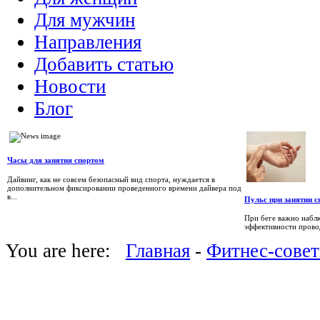
Для мужчин
Направления
Добавить статью
Новости
Блог
Часы для занятия спортом
Дайвинг, как не совсем безопасный вид спорта, нуждается в
дополнительном фиксировании проведенного времени дайвера под
в...
Пульс при занятии 
При беге важно наблю
эффективности провод
You are here:
Главная
-
Фитнес-сове