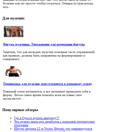
болезни или же просто чтобы согреться. Отвары из трав всегда
исп...
Для
мужчин:
Фигура мужчины. Упражнения для коррекции фигуры
Заметим, что для молодых мужчин основная часть упражнений,
как правило, должна быть направлена на формирование и
совершенст...
Тренировка для мужчин, или готовимся к пляжному сезону
Пляжный сезон начинается, и все начинают приводить себя в
форму. Летом самое время показать всем на пляже свое
мускулистое ...
Популярные
обзоры
Где в Одессе купить квартиру?!
Что нужно знать про заработок с помощью партнерских
программ
Шпунт ларсена 12 м Vector Shpunt: что рекомендуется
учитывать во время строительства?