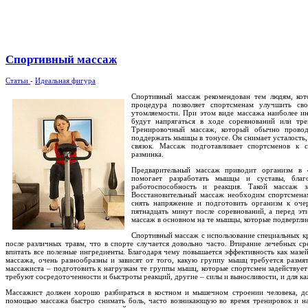
Спортивный массаж
Статьи
-
Идеальная фигура
Спортивный массаж рекомендован тем людям, кот
процедура позволяет спортсменам улучшить сво
утомляемости. При этом виде массажа наиболее и
будут напрягаться в ходе соревнований или тр
Тренировочный массаж, который обычно провод
поддержать мышцы в тонусе. Он снимает усталость
связок. Массаж подготавливает спортсменов к 
разминка.
Предварительный массаж приводит организм в «
помогает разработать мышцы и суставы, благ
работоспособность и реакция. Такой массаж за
Восстановительный массаж необходим спортсменам
снять напряжение и подготовить организм к очер
пятнадцать минут после соревнований, а перед э
массаж в основном на те мышцы, которые подверглис
Спортивный массаж с использование специальных к
после различных травм, что в спорте случается довольно часто. Втирание лечебных 
впитать все полезные ингредиенты. Благодаря чему повышается эффективность как мазе
массажа, очень разнообразны и зависят от того, какую группу мышц требуется размя
массажиста – подготовить к нагрузкам те группы мышц, которые спортсмен задействует
требуют сосредоточенности и быстроты реакций, другие – силы и выносливости, и для к
Массажист должен хорошо разбираться в костном и мышечном строении человека, до
помощью массажа быстро снимать боль, часто возникающую во время тренировок и на