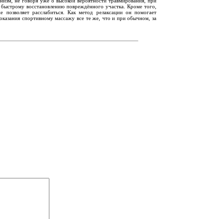
низм, не говоря уже о высокой вероятности травмирования, при
 быстрому восстановлению повреждённого участка. Кроме того,
е позволяет расслабиться. Как метод релаксации он помогает
показания спортивному массажу все те же, что и при обычном, за