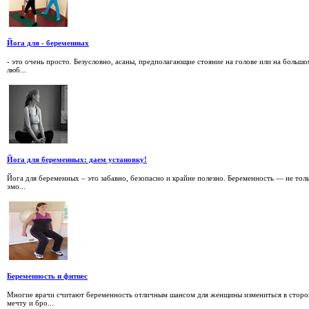
Йога для - беременных
- это очень просто. Безусловно, асаны, предполагающие стояние на голове или на большо
люб...
Йога для беременных: даем установку!
Йога для беременных – это забавно, безопасно и крайне полезно. Беременность — не тол
эмо...
Беременность и фитнес
Многие врачи считают беременность отличным шансом для женщины измениться в сторон
мечту и бро...