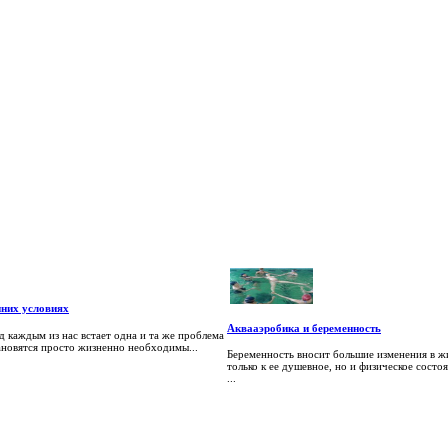
них условиях
Аквааэробика и беременность
д каждым из нас встает одна и та же проблема
ановятся просто жизненно необходимы...
Беременность вносит большие изменения в ж
только к ее душевное, но и физическое сост
...