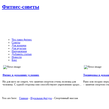
Фитнес-советы
Что такое фитнес
Советы
Для женщин
Для мужчин
Направления
Добавить статью
Новости
Блог
Фитнес в домашних условиях
Тренировка в домаш
Ни для кого не секрет, что занятия спортом очень полезны для
Рано или поздно пере
человека. С одной стороны они способствуют укреплению здоро...
– занятия спортом ст
You are here:
Главная
-
Идеальная фигура
- Спортивный массаж