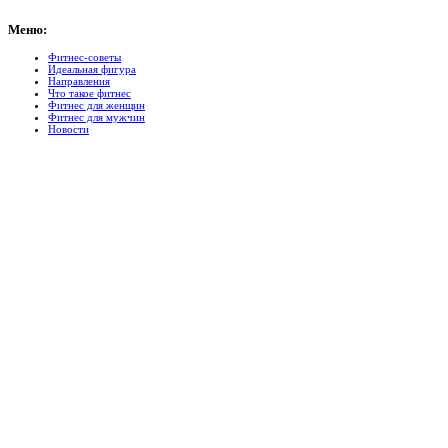
Меню:
Фитнес-советы
Идеальная фигура
Направления
Что такое фитнес
Фитнес для женщин
Фитнес для мужчин
Новости