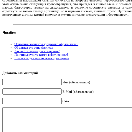
соревнования накладывают сильный отпечаток на здоровье человека, переутомляют орга
этом очень важна стимуляция кровообращения, что приведёт к снятью отёка и поможет
массаж благотворно влияет на дыхательную и сердечно-сосудистую системы, а такж
отдохнуть не только твоему организму, но и нервной системе, снимает стресс. Противо
исключением ангины, камней в почках и желчном пузыре, менструации и беременности.
Читайте:
Основные элементы здорового образа жизни
Обратная сторона фитнеса
Как найти время для спортзала?
Причины купить карту в фитнес-клуб
Что такое функциональная тренировка
Добавить комментарий
Имя (обязательное)
E-Mail (обязательное)
Сайт