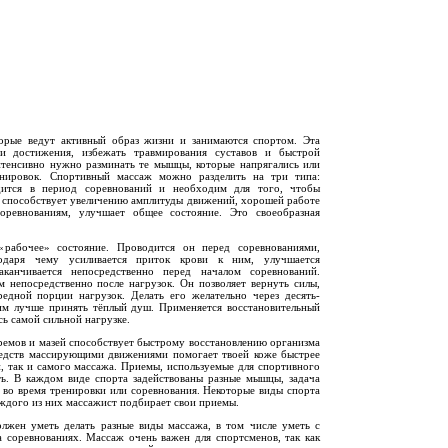
орые ведут активный образ жизни и занимаются спортом. Эта
и достижения, избежать травмирования суставов и быстрой
нтенсивно нужно разминать те мышцы, которые напрягались или
енировок. Спортивный массаж можно разделить на три типа:
ится в период соревнований и необходим для того, чтобы
, способствует увеличению амплитуды движений, хорошей работе
соревнованиям, улучшает общее состояние. Это своеобразная
рабочее» состояние. Проводится он перед соревнованиями,
одаря чему усиливается приток крови к ним, улучшается
канчивается непосредственно перед началом соревнований.
 непосредственно после нагрузок. Он позволяет вернуть силы,
едной порции нагрузок. Делать его желательно через десять-
тим лучше принять тёплый душ. Применяется восстановительный
ь самой сильной нагрузке.
ремов и мазей способствует быстрому восстановлению организма
средств массирующими движениями помогает твоей коже быстрее
й, так и самого массажа. Приемы, используемые для спортивного
ть. В каждом виде спорта задействованы разные мышцы, задача
 во время тренировки или соревнования. Некоторые виды спорта
аждого из них массажист подбирает свои приемы.
лжен уметь делать разные виды массажа, в том числе уметь с
 соревнованиях. Массаж очень важен для спортсменов, так как