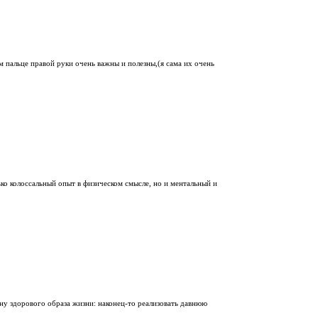
м пальце правой руки очень важны и полезны,(я сама их очень
ько колоссальный опыт в физическом смысле, но и ментальный и
у здорового образа жизни: наконец-то реализовать давнюю