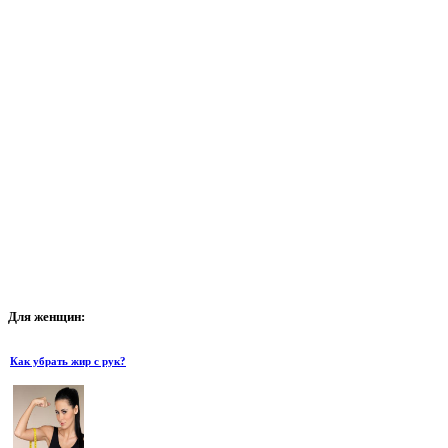
Для
женщин:
Как убрать жир с рук?