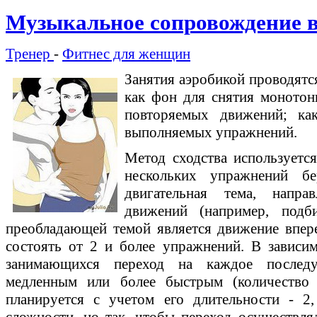
Музыкальное сопровождение в
Тренер
-
Фитнес для женщин
Занятия аэробикой проводятс
как фон для снятия монотон
повторяемых движений; к
выполняемых упражнений.
Метод сходства используется
нескольких упражнений бе
двигательная тема, напр
движений (например, подб
преобладающей темой является движение впере
состоять от 2 и более упражнений. В зависи
занимающихся переход на каждое послед
медленным или более быстрым (количество
планируется с учетом его длительности - 2
сложности, но так, чтобы переход осуществля