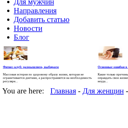
Для мужчин
Направления
Добавить статью
Новости
Блог
Фитнес-клуб: размышляем, выбираем
Основные ошибки в 
Массовая истерия по здоровому образу жизни, которая не
Какие только причин
ограничивается диетами, а распространяется на необходимость
оправдать свои жизне
регулярн...
неуда...
You are here:
Главная
-
Для женщин
-