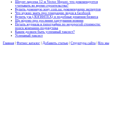
Шпунт ларсена 12 м Vector Shpunt: что рекомендуется
учитывать во время строительства?
Купить доменную зону com.ua: рекомендации экспертов
Что нужно знать про генерацию лидов в facebook
Купить уза (ЛОГИНТЕХ) и подобные решения бизнеса
Що відомо про рослинне харчування новини
Печать журнала в типографии по недорогой стоимости:
поиск компании-подрядчика
Каким должен быть успешный таксист?
Успешный таксист
Главная
|
Фитнес каталог
|
Добавить статью
|
Структура сайта
|
Кто мы