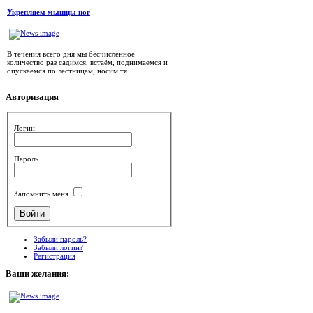
Укрепляем мышцы ног
В течения всего дня мы бесчисленное
количество раз садимся, встаём, поднимаемся и
опускаемся по лестницам, носим тя...
Авторизация
Логин
Пароль
Запомнить меня
Забыли пароль?
Забыли логин?
Регистрация
Ваши
желания: