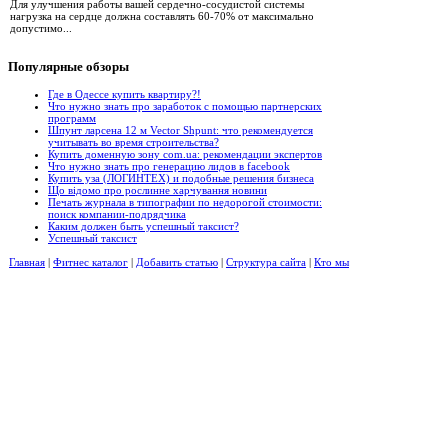
Для улучшения работы вашей сердечно-сосудистой системы
нагрузка на сердце должна составлять 60-70% от максимально
допустимо...
Популярные
обзоры
Где в Одессе купить квартиру?!
Что нужно знать про заработок с помощью партнерских
программ
Шпунт ларсена 12 м Vector Shpunt: что рекомендуется
учитывать во время строительства?
Купить доменную зону com.ua: рекомендации экспертов
Что нужно знать про генерацию лидов в facebook
Купить уза (ЛОГИНТЕХ) и подобные решения бизнеса
Що відомо про рослинне харчування новини
Печать журнала в типографии по недорогой стоимости:
поиск компании-подрядчика
Каким должен быть успешный таксист?
Успешный таксист
Главная
|
Фитнес каталог
|
Добавить статью
|
Структура сайта
|
Кто мы