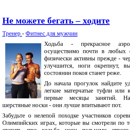
Не можете бегать – ходите
Тренер
-
Фитнес для мужчин
Ходьба - прекрасное аэро
осуществимо почти в любых 
физически активны прежде - че
улучшится, ноги окрепнут, вы
состоянии покоя станет реже.
До начала прогулок найдите у
легкие матерчатые туфли или 
первые месяцы занятий. На
шерстяные носки - они лучше впитывают пот.
Забудьте о нелепой походке участников соре
Олимпийских играх, которые вы смотрели по т
ставить при ходьбе ноги пальцами строг