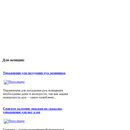
Для
женщин:
Упражнения для похудения рук женщинам
Упражнения для похудения рук женщинам
необходимы даже в молодости, так как задняя
поверхность рук – самое излюбленн...
Сжигаем калории: прыжки на скакалке,
упражнения для ног и жи
Скакалка – почти единственный тренажер в