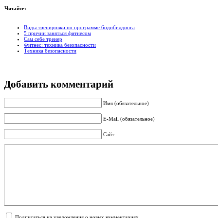
Читайте:
Виды тренировки по программе бодибилдинга
5 причин заняться фитнесом
Сам себе тренер
Фитнес: техника безопасности
Техника безопасности
Добавить комментарий
Имя (обязательное)
E-Mail (обязательное)
Сайт
Подписаться на уведомления о новых комментариях