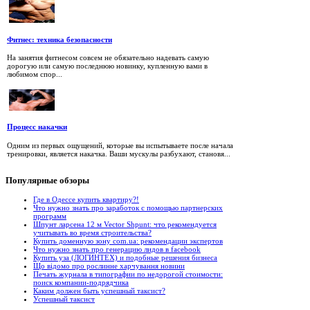
Фитнес: техника безопасности
На занятия фитнесом совсем не обязательно надевать самую
дорогую или самую последнюю новинку, купленную вами в
любимом спор...
Процесс накачки
Одним из первых ощущений, которые вы испытываете после начала
тренировки, является накачка. Ваши мускулы разбухают, становя...
Популярные
обзоры
Где в Одессе купить квартиру?!
Что нужно знать про заработок с помощью партнерских
программ
Шпунт ларсена 12 м Vector Shpunt: что рекомендуется
учитывать во время строительства?
Купить доменную зону com.ua: рекомендации экспертов
Что нужно знать про генерацию лидов в facebook
Купить уза (ЛОГИНТЕХ) и подобные решения бизнеса
Що відомо про рослинне харчування новини
Печать журнала в типографии по недорогой стоимости:
поиск компании-подрядчика
Каким должен быть успешный таксист?
Успешный таксист