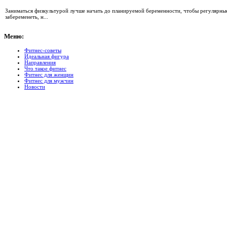
Заниматься физкультурой лучше начать до планируемой беременности, чтобы регулярные 
забеременеть, н...
Меню:
Фитнес-советы
Идеальная фигура
Направления
Что такое фитнес
Фитнес для женщин
Фитнес для мужчин
Новости