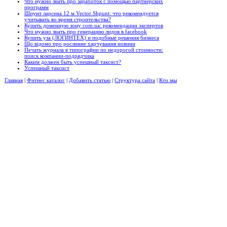
Что нужно знать про заработок с помощью партнерских
программ
Шпунт ларсена 12 м Vector Shpunt: что рекомендуется
учитывать во время строительства?
Купить доменную зону com.ua: рекомендации экспертов
Что нужно знать про генерацию лидов в facebook
Купить уза (ЛОГИНТЕХ) и подобные решения бизнеса
Що відомо про рослинне харчування новини
Печать журнала в типографии по недорогой стоимости:
поиск компании-подрядчика
Каким должен быть успешный таксист?
Успешный таксист
Главная
|
Фитнес каталог
|
Добавить статью
|
Структура сайта
|
Кто мы