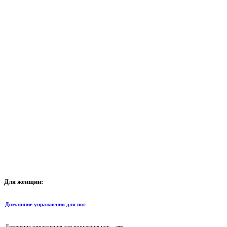
Для
женщин:
Домашние упражнения для ног
Домашние упражнения для похудения ног – это