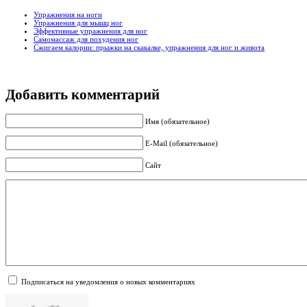
Упражнения на ноги
Упражнения для мышц ног
Эффективные упражнения для ног
Самомассаж для похудения ног
Сжигаем калории: прыжки на скакалке, упражнения для ног и живота
Добавить комментарий
Имя (обязательное)
E-Mail (обязательное)
Сайт
Подписаться на уведомления о новых комментариях