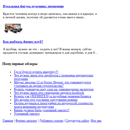
Идеальная фигура мужчины: пропорции
Красота человека всегда и везде ценилась, она важна и в карьере, и
в личной жизни, поэтому ей уделяется очень много вним...
Как выбрать фитнес-клуб?
А вообще, нужно ли это - ходить в зал? В конце концов, сейчас
продается столько домашних тренажеров и для аэробики, и для б...
Популярные
обзоры
Где в Одессе купить квартиру?!
Что нужно знать про заработок с помощью партнерских
программ
Шпунт ларсена 12 м Vector Shpunt: что рекомендуется
учитывать во время строительства?
Купить доменную зону com.ua: рекомендации экспертов
Что нужно знать про генерацию лидов в facebook
Купить уза (ЛОГИНТЕХ) и подобные решения бизнеса
Що відомо про рослинне харчування новини
Печать журнала в типографии по недорогой стоимости:
поиск компании-подрядчика
Каким должен быть успешный таксист?
Успешный таксист
Главная
|
Фитнес каталог
|
Добавить статью
|
Структура сайта
|
Кто мы