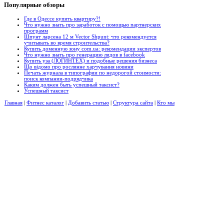
Популярные
обзоры
Где в Одессе купить квартиру?!
Что нужно знать про заработок с помощью партнерских
программ
Шпунт ларсена 12 м Vector Shpunt: что рекомендуется
учитывать во время строительства?
Купить доменную зону com.ua: рекомендации экспертов
Что нужно знать про генерацию лидов в facebook
Купить уза (ЛОГИНТЕХ) и подобные решения бизнеса
Що відомо про рослинне харчування новини
Печать журнала в типографии по недорогой стоимости:
поиск компании-подрядчика
Каким должен быть успешный таксист?
Успешный таксист
Главная
|
Фитнес каталог
|
Добавить статью
|
Структура сайта
|
Кто мы