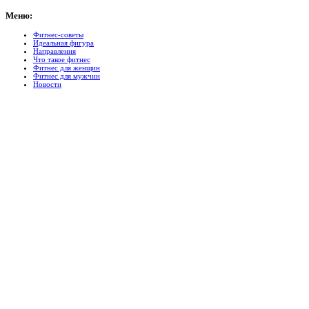
Меню:
Фитнес-советы
Идеальная фигура
Направления
Что такое фитнес
Фитнес для женщин
Фитнес для мужчин
Новости