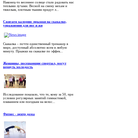
Наконец-то весеннее солнце стало радовать нас
теплыми лучами. Весной на смену мехам и
тяжелым, плотным тканям придут л...
Сжигаем калории: прыжки на скакалке,
упражнения для ног и жи
Скакалка – почти единственный тренажер в
мире, доступный абсолютно всем в любую
минуту. Прыжки на скакалке по эффек...
Женщины, посещающие спортзал, могут
вернуть молодость
Исследование показало, что те, кому за 50, при
условии регулярных занятий гимнастикой,
плаванием или поездкам на велос...
Фитнес - центр дома