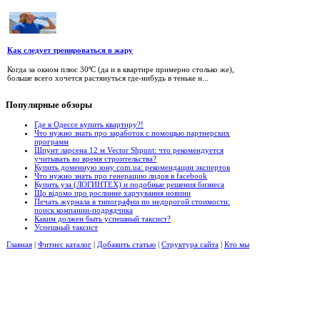
Как следует тренироваться в жару
Когда за окном плюс 30ºС (да и в квартире примерно столько же),
больше всего хочется растянуться где-нибудь в теньке н...
Популярные
обзоры
Где в Одессе купить квартиру?!
Что нужно знать про заработок с помощью партнерских
программ
Шпунт ларсена 12 м Vector Shpunt: что рекомендуется
учитывать во время строительства?
Купить доменную зону com.ua: рекомендации экспертов
Что нужно знать про генерацию лидов в facebook
Купить уза (ЛОГИНТЕХ) и подобные решения бизнеса
Що відомо про рослинне харчування новини
Печать журнала в типографии по недорогой стоимости:
поиск компании-подрядчика
Каким должен быть успешный таксист?
Успешный таксист
Главная
|
Фитнес каталог
|
Добавить статью
|
Структура сайта
|
Кто мы