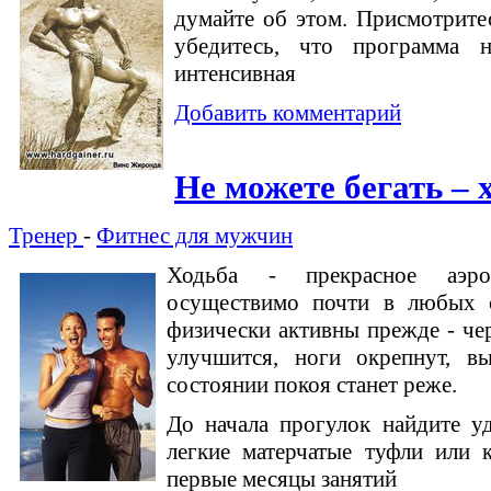
думайте об этом. Присмотрите
убедитесь, что программа н
интенсивная
Добавить комментарий
Не можете бегать – 
Тренер
-
Фитнес для мужчин
Ходьба - прекрасное аэро
осуществимо почти в любых 
физически активны прежде - че
улучшится, ноги окрепнут, вы
состоянии покоя станет реже.
До начала прогулок найдите у
легкие матерчатые туфли или 
первые месяцы занятий