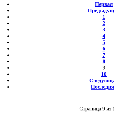
Первая
Предыдущ
1
2
3
4
5
6
7
8
9
10
Следующ
Последня
Страница 9 из 