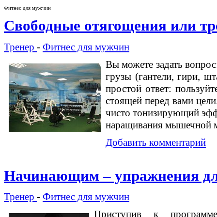
Фитнес для мужчин
Свободные отягощения или т
Тренер
-
Фитнес для мужчин
Вы можете задать вопрос
грузы (гантели, гири, ш
простой ответ: пользуйт
стоящей перед вами цели
чисто тонизирующий эффе
наращивания мышечной 
Добавить комментарий
Начинающим – упражнения дл
Тренер
-
Фитнес для мужчин
Приступив к программе