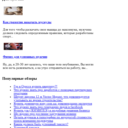
Как грамотно накачать мускулы
Для того чтобы раскачать свои мышцы до максимума, мужчина
должен следовать определенным правилам, которые разработаны
спорт...
Фитнес для успешных мужчин
Ну, да, в 20-30 лет казалось, что ваше тело неубиваемо, Вы могли
всю ночь развлекаться, а на утро отправиться на работу, вы...
Популярные
обзоры
Где в Одессе купить квартиру?!
Что нужно знать про заработок с помощью партнерских
программ
Шпунт ларсена 12 м Vector Shpunt: что рекомендуется
учитывать во время строительства?
Купить доменную зону com.ua: рекомендации экспертов
Что нужно знать про генерацию лидов в facebook
Купить уза (ЛОГИНТЕХ) и подобные решения бизнеса
Що відомо про рослинне харчування новини
Печать журнала в типографии по недорогой стоимости:
поиск компании-подрядчика
Каким должен быть успешный таксист?
Успешный таксист