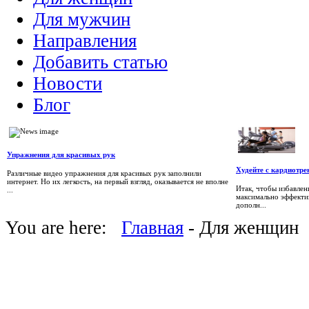
Для мужчин
Направления
Добавить статью
Новости
Блог
Упражнения для красивых рук
Худейте с кардиотр
Различные видео упражнения для красивых рук заполнили
интернет. Но их легкость, на первый взгляд, оказывается не вполне
Итак, чтобы избавлен
...
максимально эффекти
дополн...
You are here:
Главная
- Для женщин